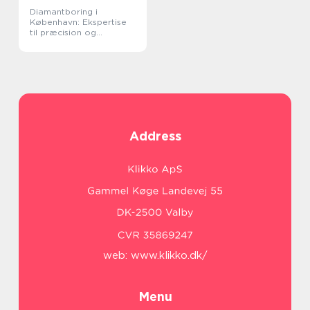
Diamantboring i
København: Ekspertise
til præcision og
effektivitet
Address
web:
www.klikko.dk/
Menu