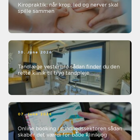
Kiropraktik: når krop, led og nerver skal
spille sammen
30. June 2026
Tandlæge vesterbro sådan finder du den
rette klinik til tryg tandpleje
07. June 2026
Online booking i sundhedssektoren sådan
skaber det værdi for både klinik og