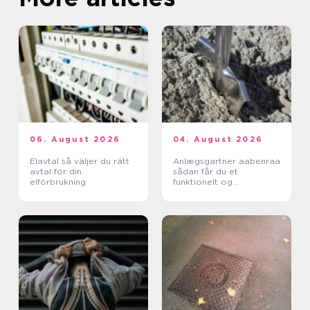
06. August 2026
04. August 2026
Elavtal så väljer du rätt
Anlægsgartner aabenraa
avtal för din
sådan får du et
elförbrukning
funktionelt og
indbydende uderum