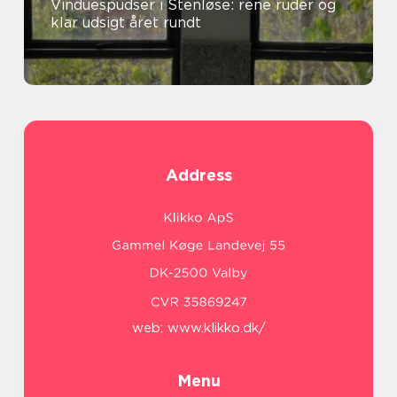
Vinduespudser i Stenløse: rene ruder og
klar udsigt året rundt
Address
web:
www.klikko.dk/
Menu