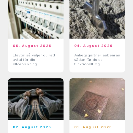
06. August 2026
04. August 2026
Elavtal så väljer du rätt
Anlægsgartner aabenraa
avtal för din
sådan får du et
elförbrukning
funktionelt og
indbydende uderum
02. August 2026
01. August 2026