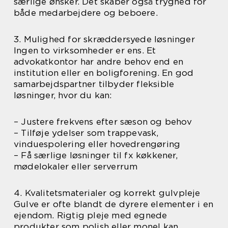
særlige ønsker. Det skaber også tryghed for
både medarbejdere og beboere.
3. Mulighed for skræddersyede løsninger
Ingen to virksomheder er ens. Et
advokatkontor har andre behov end en
institution eller en boligforening. En god
samarbejdspartner tilbyder fleksible
løsninger, hvor du kan:
– Justere frekvens efter sæson og behov
– Tilføje ydelser som trappevask,
vinduespolering eller hovedrengøring
– Få særlige løsninger til fx køkkener,
mødelokaler eller serverrum
4. Kvalitetsmaterialer og korrekt gulvpleje
Gulve er ofte blandt de dyrere elementer i en
ejendom. Rigtig pleje med egnede
produkter som polish eller monel kan