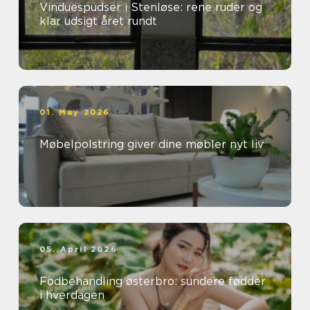
Vinduespudser i Stenløse: rene ruder og
klar udsigt året rundt
01. May 2026
Møbelpolstring giver dine møbler nyt liv
05. April 2026
Fodbehandling østerbro: sundere fødder
i hverdagen