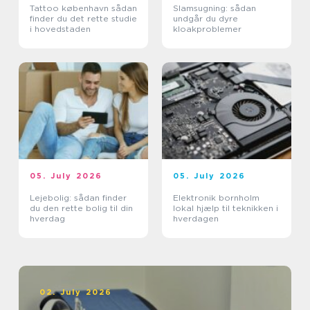
Tattoo københavn sådan
Slamsugning: sådan
finder du det rette studie
undgår du dyre
i hovedstaden
kloakproblemer
05. July 2026
05. July 2026
Lejebolig: sådan finder
Elektronik bornholm
du den rette bolig til din
lokal hjælp til teknikken i
hverdag
hverdagen
02. July 2026