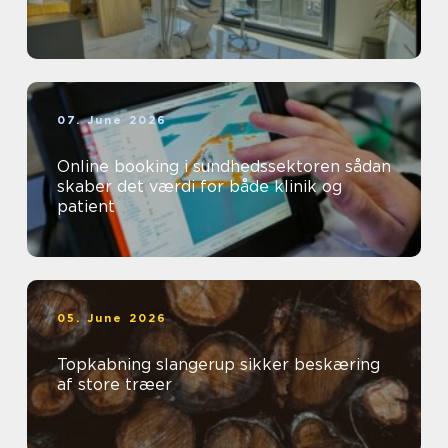
07. June 2026
Online booking i sundhedssektoren sådan
skaber det værdi for både klinik og
patient
05. June 2026
Topkabning slangerup sikker beskæring
af store træer