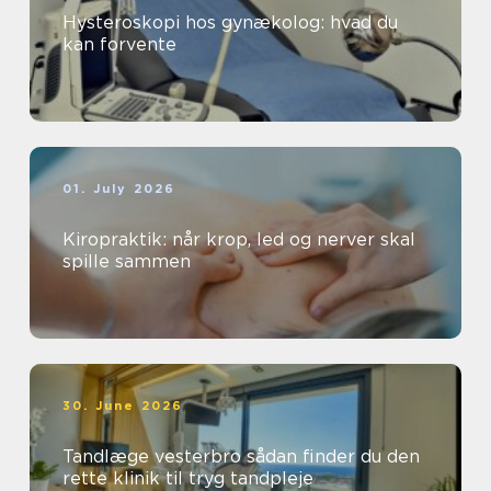
Hysteroskopi hos gynækolog: hvad du
kan forvente
01. July 2026
Kiropraktik: når krop, led og nerver skal
spille sammen
30. June 2026
Tandlæge vesterbro sådan finder du den
rette klinik til tryg tandpleje