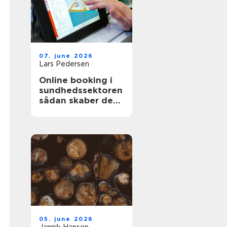
07. june 2026
Lars Pedersen
Online booking i
sundhedssektoren
sådan skaber det
værdi for både
klinik og patient
05. june 2026