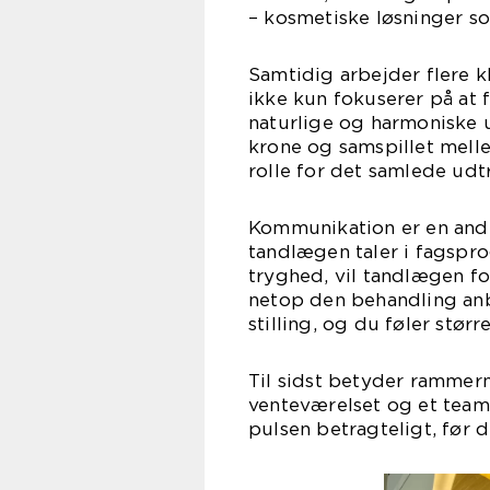
– kosmetiske løsninger s
Samtidig arbejder flere k
ikke kun fokuserer på at 
naturlige og harmoniske u
krone og samspillet mell
rolle for det samlede udt
Kommunikation er en anden
tandlægen taler i fagsprog
tryghed, vil tandlægen for
netop den behandling anbe
stilling, og du føler størr
Til sidst betyder rammern
venteværelset og et team
pulsen betragteligt, før d