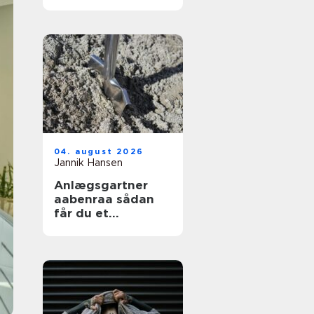
04. august 2026
Jannik Hansen
Anlægsgartner
aabenraa sådan
får du et
funktionelt og
indbydende
uderum