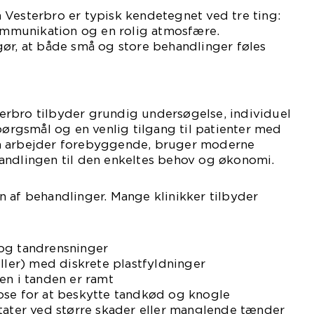
 Vesterbro er typisk kendetegnet ved tre ting:
kommunikation og en rolig atmosfære.
ør, at både små og store behandlinger føles
rbro tilbyder grundig undersøgelse, individuel
spørgsmål og en venlig tilgang til patienter med
n arbejder forebyggende, bruger moderne
andlingen til den enkeltes behov og økonomi.
 af behandlinger. Mange klinikker tilbyder
og tandrensninger
uller) med diskrete plastfyldninger
en i tanden er ramt
ose for at beskytte tandkød og knogle
tater ved større skader eller manglende tænder