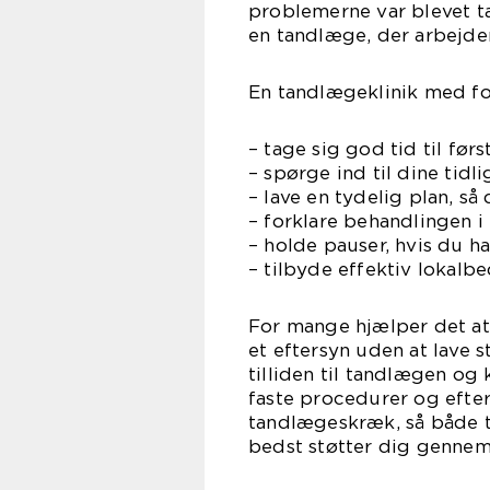
problemerne var blevet ta
en tandlæge, der arbejde
En tandlægeklinik med fo
– tage sig god tid til før
– spørge ind til dine tidl
– lave en tydelig plan, s
– forklare behandlingen i
– holde pauser, hvis du h
– tilbyde effektiv lokalb
For mange hjælper det at 
et eftersyn uden at lave 
tilliden til tandlægen og
faste procedurer og efte
tandlægeskræk, så både t
bedst støtter dig gennem