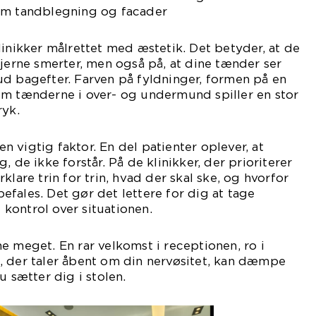
om tandblegning og facader
linikker målrettet med æstetik. Det betyder, at de
fjerne smerter, men også på, at dine tænder ser
d bagefter. Farven på fyldninger, formen på en
em tænderne i over- og undermund spiller en stor
ryk.
 vigtig faktor. En del patienter oplever, at
, de ikke forstår. På de klinikker, der prioriterer
klare trin for trin, hvad der skal ske, og hvorfor
fales. Det gør det lettere for dig at tage
e kontrol over situationen.
e meget. En rar velkomst i receptionen, ro i
, der taler åbent om din nervøsitet, kan dæmpe
u sætter dig i stolen.