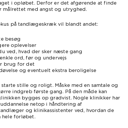
get i opløbet. Derfor er det afgørende at finde
r målrettet med angst og utryghed.
kus på tandlægeskræk vil blandt andet:
ste besøg
igere oplevelser
å du ved, hvad der sker næste gang
 enkle ord, før og undervejs
ar brug for det
edøvelse og eventuelt ekstra beroligelse
starte stille og roligt. Måske med en samtale og
større indgreb første gang. På den måde kan
 klinikken bygges op gradvist. Nogle klinikker har
ruddannelse netop i håndtering af
andlæger og klinikassistenter ved, hvordan de
 hele forløbet.