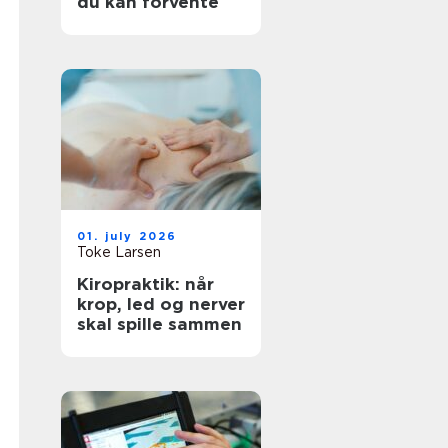
du kan forvente
01. july 2026
Toke Larsen
Kiropraktik: når
krop, led og nerver
skal spille sammen