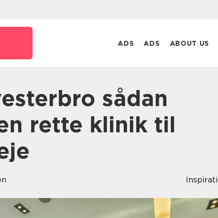
ADS
ADS
ABOUT US
n rette klinik til
eje
en
Inspirat