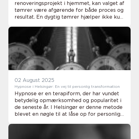
renoveringsprojekt i hjemmet, kan valget af
tømrer være afgørende for både proces og
resultat. En dygtig tømrer hjælper ikke kun
med selve håndværket, men også med
rådgivning, materialevalg og planlægning,
så du u...
02 August 2025
Hypnose i Helsingør: En vej til personlig transformation
Hypnose er en terapiform, der har vundet
betydelig opmærksomhed og popularitet i
de seneste år. I Helsingør er denne metode
blevet en nøgle til at låse op for personlige
forvandlinger og skabe positive ændringer
...