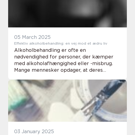
05 March 2025
Effektiv alkoholbehandling: en vej mod et ædru liv
Alkoholbehandling er ofte en
nødvendighed for personer, der kæmper
med alkoholafhængighed eller -misbrug.
Mange mennesker opdager, at deres
forbrug af alkohol er blevet problematisk,
og at det påvirker deres helbred, relation...
03 January 2025