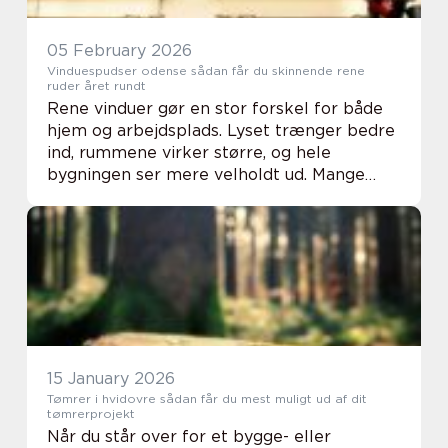
05 February 2026
Vinduespudser odense sådan får du skinnende rene
ruder året rundt
Rene vinduer gør en stor forskel for både
hjem og arbejdsplads. Lyset trænger bedre
ind, rummene virker større, og hele
bygningen ser mere velholdt ud. Mange
oplever dog, at vinduespudsning er
tidskrævende, giver striber og hurtigt bliver
udsat igen ...
15 January 2026
Tømrer i hvidovre sådan får du mest muligt ud af dit
tømrerprojekt
Når du står over for et bygge- eller