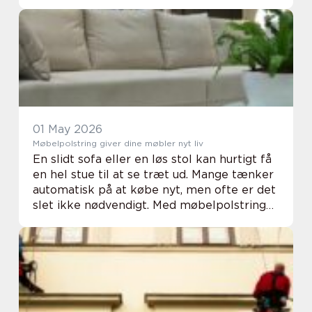
medarbejdere. Når vi taler om
erhvervsrengøring københavn, handler det
derfor både om hygiejne, effe...
01 May 2026
Møbelpolstring giver dine møbler nyt liv
En slidt sofa eller en løs stol kan hurtigt få
en hel stue til at se træt ud. Mange tænker
automatisk på at købe nyt, men ofte er det
slet ikke nødvendigt. Med møbelpolstring
kan vi bevare de m&osla...