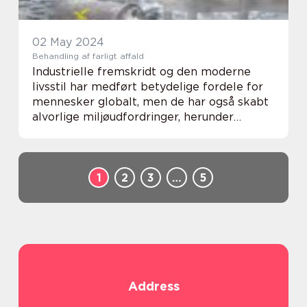
02 May 2024
Behandling af farligt affald
Industrielle fremskridt og den moderne
livsstil har medført betydelige fordele for
mennesker globalt, men de har også skabt
alvorlige miljøudfordringer, herunder
produktionen af farligt affald. Korrekt
behandling af farligt affald er kritisk for at
b...
1
2
3
…
5
Address