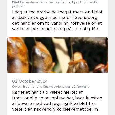
Effektivt malerarbejde: Inspiration og tips til dit næste
projekt
I dag er malerarbejde meget mere end blot
at dække vægge med maler i Svendborg
det handler om forvandling, fornyelse og at
sætte et personligt præg på sin bolig. Med
det rette valg af maling og teknik kan en
almindelig s...
02 October 2024
Oplev Traditionelle Smagsoplevelser på Røgeriet
Røgeriet har altid været hjertet af
traditionelle smagsoplevelser, hvor kunsten
at bevare mad ved røgning ikke blot har
væært en nødvendig konservemetode, men
også en måde at give maden dybde og