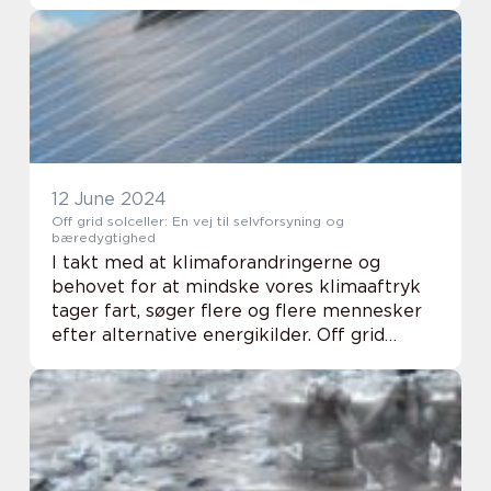
kara...
12 June 2024
Off grid solceller: En vej til selvforsyning og
bæredygtighed
I takt med at klimaforandringerne og
behovet for at mindske vores klimaaftryk
tager fart, søger flere og flere mennesker
efter alternative energikilder. Off grid
solceller bliver en stadig mere populær
løsning for dem, der ønsker større
bæredygtighed...