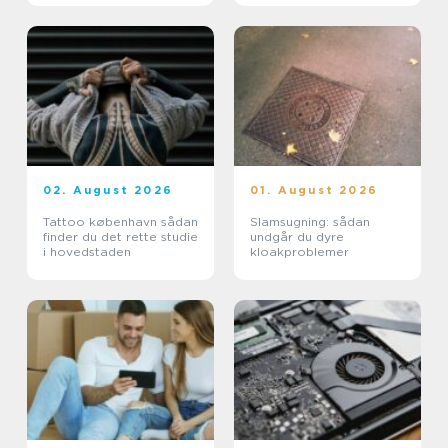
02. August 2026
01. August 2026
Tattoo københavn sådan
Slamsugning: sådan
finder du det rette studie
undgår du dyre
i hovedstaden
kloakproblemer