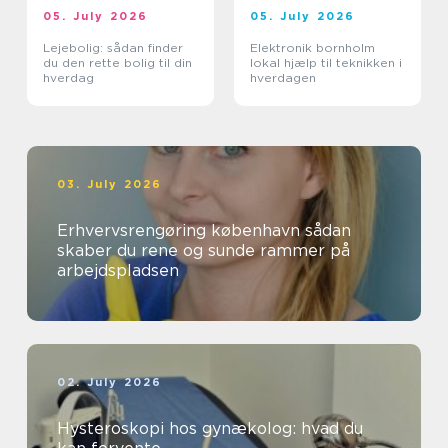
05. July 2026
05. July 2026
Lejebolig: sådan finder
Elektronik bornholm
du den rette bolig til din
lokal hjælp til teknikken i
hverdag
hverdagen
03. July 2026
Erhvervsrengøring københavn sådan
skaber du rene og sunde rammer på
arbejdspladsen
02. July 2026
Hysteroskopi hos gynækolog: hvad du