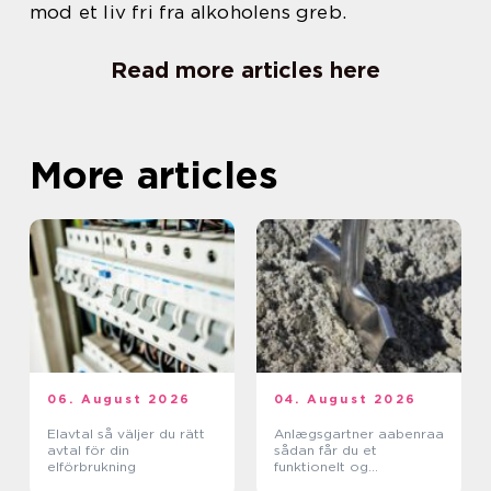
mod et liv fri fra alkoholens greb.
Read more articles here
More articles
06. August 2026
04. August 2026
Elavtal så väljer du rätt
Anlægsgartner aabenraa
avtal för din
sådan får du et
elförbrukning
funktionelt og
indbydende uderum