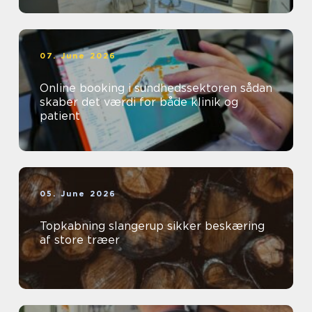
07. June 2026
Online booking i sundhedssektoren sådan
skaber det værdi for både klinik og
patient
05. June 2026
Topkabning slangerup sikker beskæring
af store træer