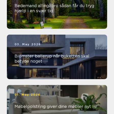
Bedemand allingåbro sådan får du tryg
hjælp i en svær tid
03. May 2026
Blomster ballerup når buketten skal
betyde noget
01. May 2026
Møbelpolstring giver dine møbler nyt liv