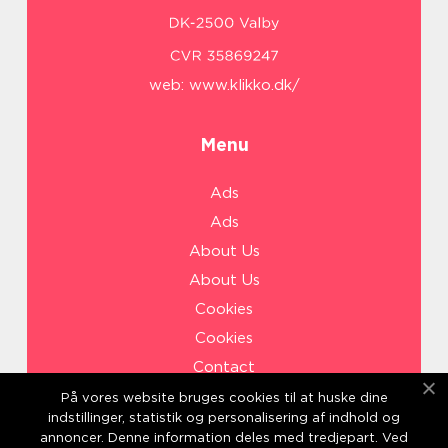
web:
www.klikko.dk/
Menu
Ads
Ads
About Us
About Us
Cookies
Cookies
Contact
Contact
På vores website bruges cookies til at huske dine
indstillinger, statistik og personalisering af indhold og
Sitemap
annoncer. Denne information deles med tredjepart. Ved