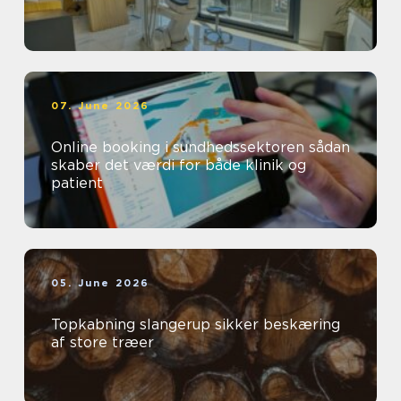
07. June 2026
Online booking i sundhedssektoren sådan
skaber det værdi for både klinik og
patient
05. June 2026
Topkabning slangerup sikker beskæring
af store træer