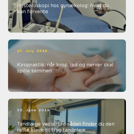
Hysteroskopi hos gynækolog: hvad du
kan forvente
01. July 2026
Kiropraktik: når krop, led og nerver skal
spille sammen
30. June 2026
Tandlæge vesterbro sådan finder du den
rette klinik til tryg tandpleje