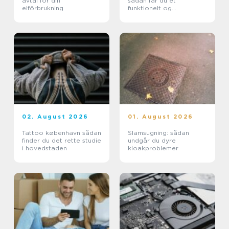
avtal för din
sådan får du et
elförbrukning
funktionelt og
indbydende uderum
02. August 2026
01. August 2026
Tattoo københavn sådan
Slamsugning: sådan
finder du det rette studie
undgår du dyre
i hovedstaden
kloakproblemer