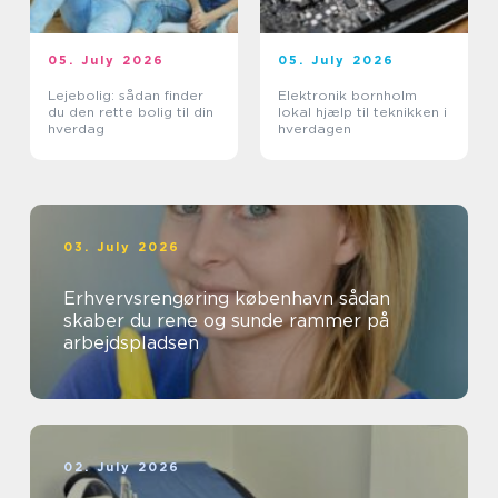
05. July 2026
05. July 2026
Lejebolig: sådan finder
Elektronik bornholm
du den rette bolig til din
lokal hjælp til teknikken i
hverdag
hverdagen
03. July 2026
Erhvervsrengøring københavn sådan
skaber du rene og sunde rammer på
arbejdspladsen
02. July 2026