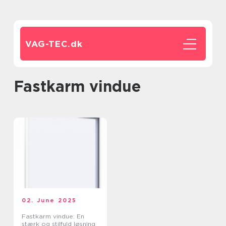
VAG-TEC.
dk
fastkarm vindue
02. June 2025
Fastkarm vindue: En
stærk og stilfuld løsning