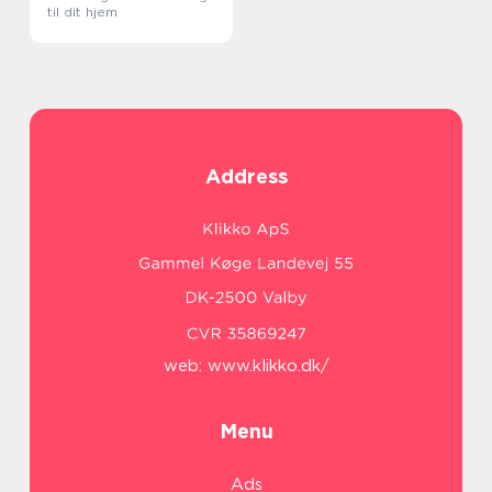
til dit hjem
Address
web:
www.klikko.dk/
Menu
Ads