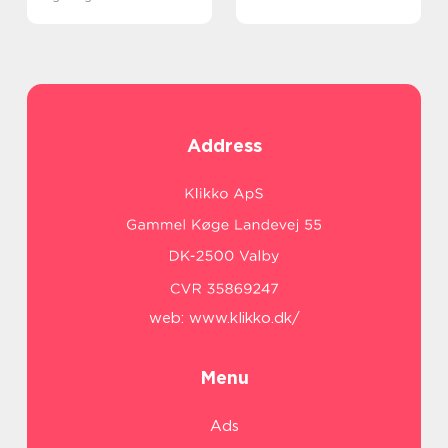
Address
web:
www.klikko.dk/
Menu
Ads