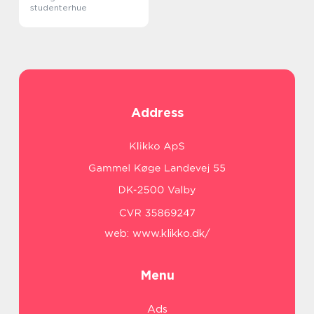
studenterhue
Address
web:
www.klikko.dk/
Menu
Ads