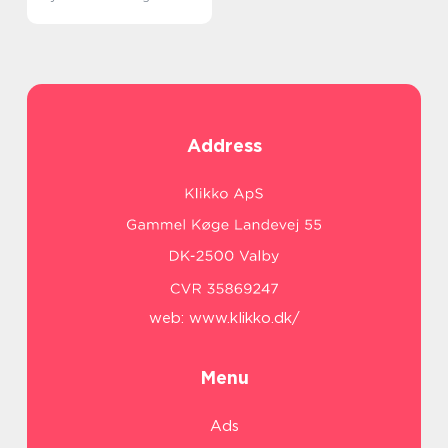
Address
web:
www.klikko.dk/
Menu
Ads