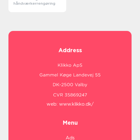
håndværkerrengøring
Address
web:
www.klikko.dk/
Menu
Ads