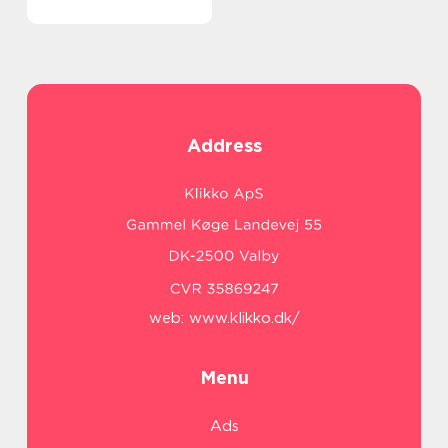
Address
web:
www.klikko.dk/
Menu
Ads