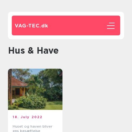
VAG-TEC.
dk
Hus & Have
18. July 2022
Huset og haven bliver
ens besættelse