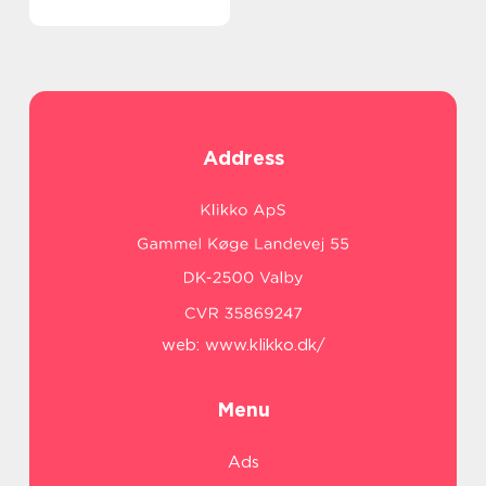
Address
web:
www.klikko.dk/
Menu
Ads