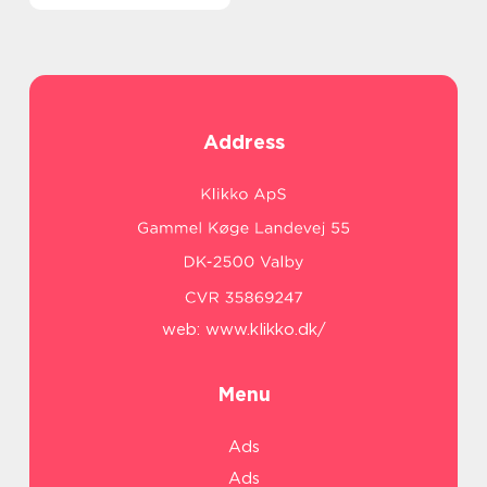
Address
web:
www.klikko.dk/
Menu
Ads
Ads