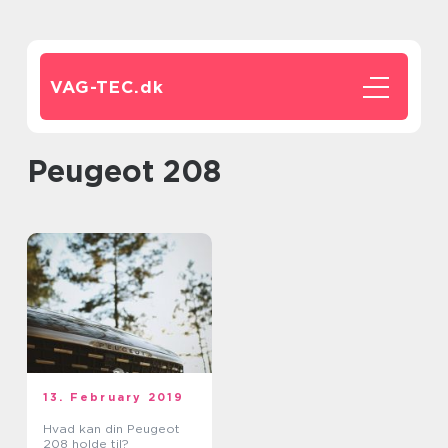
VAG-TEC.
dk
peugeot 208
13. February 2019
Hvad kan din Peugeot
208 holde til?