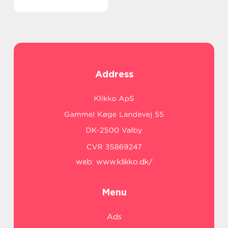
Address
web:
www.klikko.dk/
Menu
Ads