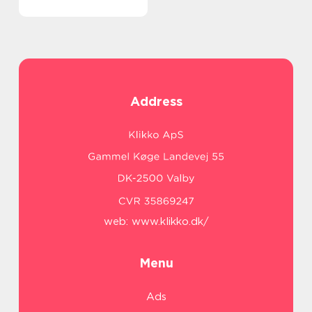
Address
web:
www.klikko.dk/
Menu
Ads