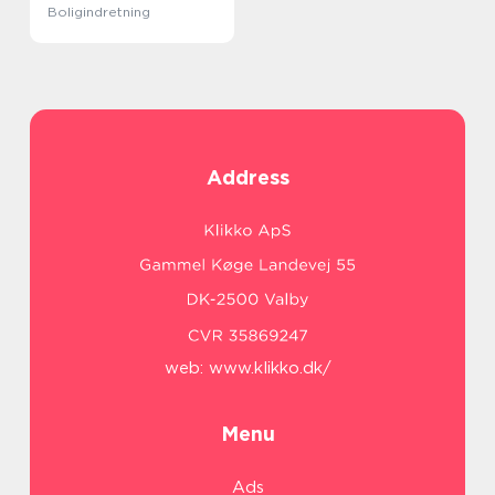
Boligindretning
Address
web:
www.klikko.dk/
Menu
Ads