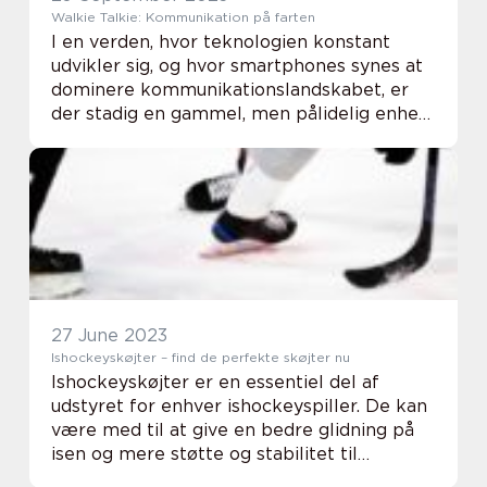
Walkie Talkie: Kommunikation på farten
I en verden, hvor teknologien konstant
udvikler sig, og hvor smartphones synes at
dominere kommunikationslandskabet, er
der stadig en gammel, men pålidelig enhed,
der holder sin plads i mange professionelle
og rekreative sammenhænge: walkie
talkien. ...
27 June 2023
Ishockeyskøjter – find de perfekte skøjter nu
Ishockeyskøjter er en essentiel del af
udstyret for enhver ishockeyspiller. De kan
være med til at give en bedre glidning på
isen og mere støtte og stabilitet til
fødderne. Derfor er det også vigtigt at have