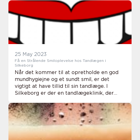
de ...
25 May 2023
Få en Strålende Smiloplevelse hos Tandlægen i
Silkeborg
Når det kommer til at opretholde en god
mundhygiejne og et sundt smil, er det
vigtigt at have tillid til sin tandlæge. I
Silkeborg er der en tandlægeklinik, der
prioriterer at skabe en behagelig og
professionel oplevelse for deres p...