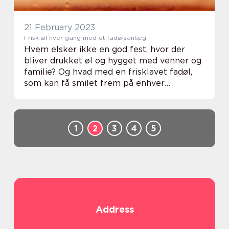
21 February 2023
Frisk øl hver gang med et fadølsanlæg
Hvem elsker ikke en god fest, hvor der
bliver drukket øl og hygget med venner og
familie? Og hvad med en frisklavet fadøl,
som kan få smilet frem på enhver
øldrikker? Med et fadølsanlæg kan du nu få
adgang til frisk og veltempereret øl, når
som helst...
1
2
3
4
5
Address