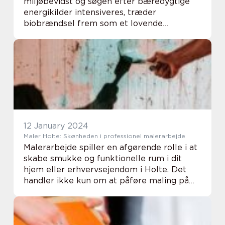
miljøbevidst og søgen efter bæredygtige
energikilder intensiveres, træder
biobrændsel frem som et lovende
alternativ til de fossile brændstoffer, der i
årtier har domineret vores energiforbrug.
Denne artikel dykker ne...
12 January 2024
Maler Holte: Skønheden i professionel malerarbejde
Malerarbejde spiller en afgørende rolle i at
skabe smukke og funktionelle rum i dit
hjem eller erhvervsejendom i Holte. Det
handler ikke kun om at påføre maling på
væggene, men også om at forstå farver,
materialer og teknikker for at opnå det
ønskede...