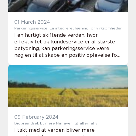
01 March 2024
Parkeringsservice: En integreret løsning for virksomheder
I en hurtigt skiftende verden, hvor
effektivitet og kundeservice er af største
betydning, kan parkeringsservice være
nøglen til at skabe en positiv oplevelse for
kunder og ansatte. Virksomheder står over
for daglige udfordringer med at optimere
deres...
09 February 2024
Biobrændsel: Et mere klimavenligt alternativ
I takt med at verden bliver mere