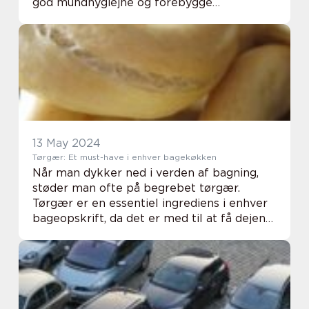
god mundhygiejne og forebygge
tandproblemer. I Hillerød har du
muligheden for at modtage behandling af
h...
13 May 2024
Tørgær: Et must-have i enhver bagekøkken
Når man dykker ned i verden af bagning,
støder man ofte på begrebet tørgær.
Tørgær er en essentiel ingrediens i enhver
bageopskrift, da det er med til at få dejen
til at hæve og blive luftig. Men hvad er
tørgær egentlig, og hvordan bruger man
det bed...