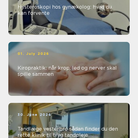
Hysteroskopi hos gynækolog: hvad du
kan forvente
01. July 2026
Kiropraktik: når krop, led og nerver skal
spille sammen
30. June 2026
Tandlæge vesterbro sådan finder du den
rette klinik til tryg tandpleje