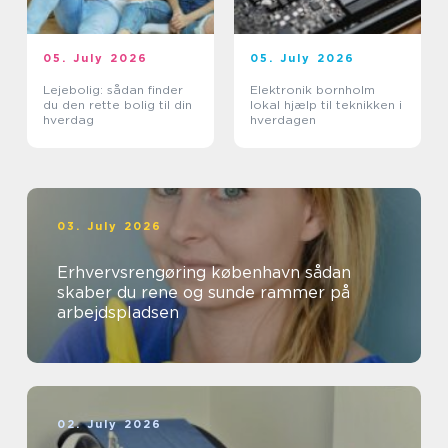
05. July 2026
05. July 2026
Lejebolig: sådan finder
Elektronik bornholm
du den rette bolig til din
lokal hjælp til teknikken i
hverdag
hverdagen
03. July 2026
Erhvervsrengøring københavn sådan
skaber du rene og sunde rammer på
arbejdspladsen
02. July 2026