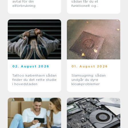
avtal för din
sådan får du et
elförbrukning
funktionelt og
indbydende uderum
02. August 2026
01. August 2026
Tattoo københavn sådan
Slamsugning: sådan
finder du det rette studie
undgår du dyre
i hovedstaden
kloakproblemer