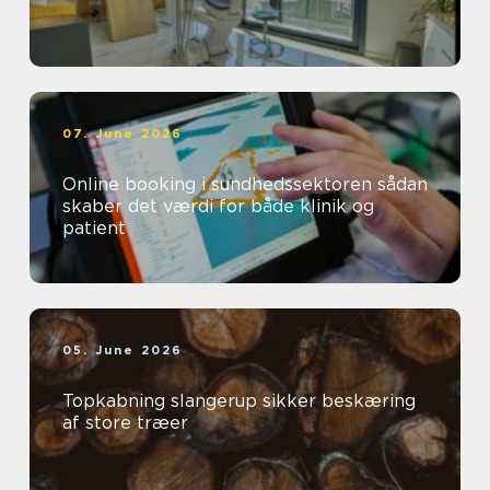
07. June 2026
Online booking i sundhedssektoren sådan
skaber det værdi for både klinik og
patient
05. June 2026
Topkabning slangerup sikker beskæring
af store træer