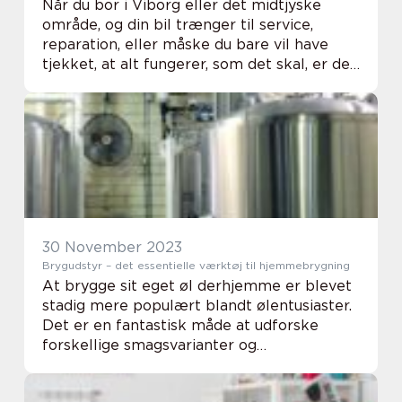
Når du bor i Viborg eller det midtjyske
område, og din bil trænger til service,
reparation, eller måske du bare vil have
tjekket, at alt fungerer, som det skal, er det
vigtigt at finde et pålideligt autoværksted.
At vælge det rette værksted til din b...
30 November 2023
Brygudstyr – det essentielle værktøj til hjemmebrygning
At brygge sit eget øl derhjemme er blevet
stadig mere populært blandt ølentusiaster.
Det er en fantastisk måde at udforske
forskellige smagsvarianter og
eksperimentere med forskellige
ingredienser. Men før man kaster ...