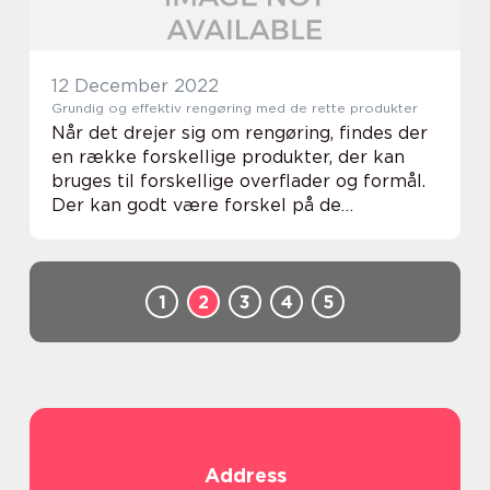
12 December 2022
Grundig og effektiv rengøring med de rette produkter
Når det drejer sig om rengøring, findes der
en række forskellige produkter, der kan
bruges til forskellige overflader og formål.
Der kan godt være forskel på de
rengøringsprodukter du kan anvende
henholdsvis på kontoret og i dit private
hjem. Til pro...
1
2
3
4
5
Address