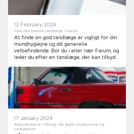
12 February 2024
Find den bedste tandlæge i Farum
At finde en god tandlæge er vigtigt for din
mundhygiejne og dit generelle
velbefindende. Bor du i eller nær Farum, og
leder du efter en tandlæge, der kan tilbyde
professionelle tandplejetjenester, som er
både effektive og behagelige? I dette
indlæg v...
17 January 2024
Autoværksted i Viborg: din guide til bilservice og
vedligehold