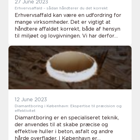
27 June 2023
Erhvervsaffald – sådan håndterer du det korrekt
Erhvervsaffald kan være en udfordring for
mange virksomheder. Det er vigtigt at
håndtere affaldet korrekt, både af hensyn
til miljøet og lovgivningen. Vi har derfor
samlet nogle tips til, hvordan du bedst
håndterer dit ...
12 June 2023
Diamantboring i København: Ekspertise til præcision og
effektivitet
Diamantboring er en specialiseret teknik,
der anvendes til at skabe præcise og
effektive huller i beton, asfalt og andre
hårde overflader. I København er