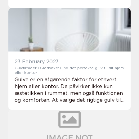
diamantboring blevet en afgørende proces
inden for byggeri og konstruk...
23 February 2023
Gulvfirmaer i Gladsaxe: Find det perfekte gulv til dit hjem
eller kontor
Gulve er en afgørende faktor for ethvert
hjem eller kontor. De påvirker ikke kun
æstetikken i rummet, men også funktionen
og komforten. At vælge det rigtige gulv til
dit rum kan være en udfordring, især hvis
du ikke har erfaring med gulvindustrien. H...