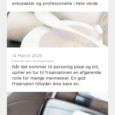
entusiaster og professionelle i hele verden.
Med høj kvalitet, pålidelighed og
effektivitet har Makita etableret sig som en
af ...
14 March 2024
Find din stil i en frisørsalon
Når det kommer til personlig pleje og stil,
spiller en tur til frisørsalonen en afgørende
rolle for mange mennesker. En god
frisørsalon tilbyder ikke bare en
hårklipning, men en hel oplevelse, hvor
professionel r&arin...