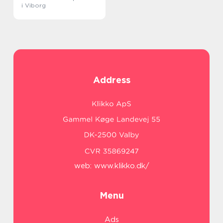
i Viborg
Address
web:
www.klikko.dk/
Menu
Ads