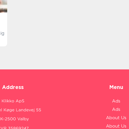
ig
Address
Menu
Ads
Ads
About Us
About Us