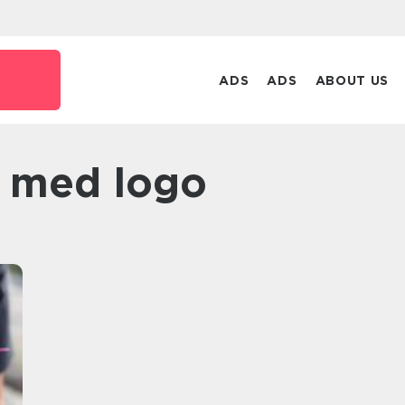
ADS
ADS
ABOUT US
k med logo