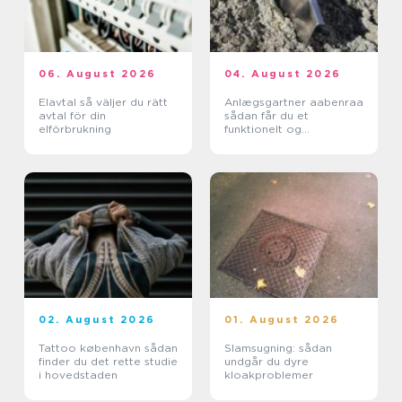
06. August 2026
04. August 2026
Elavtal så väljer du rätt
Anlægsgartner aabenraa
avtal för din
sådan får du et
elförbrukning
funktionelt og
indbydende uderum
02. August 2026
01. August 2026
Tattoo københavn sådan
Slamsugning: sådan
finder du det rette studie
undgår du dyre
i hovedstaden
kloakproblemer