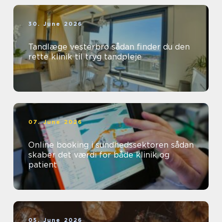
30. June 2026
Tandlæge vesterbro sådan finder du den
rette klinik til tryg tandpleje
07. June 2026
Online booking i sundhedssektoren sådan
skaber det værdi for både klinik og
patient
05. June 2026