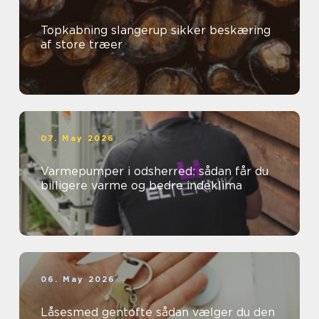
Topkabning slangerup sikker beskæring
af store træer
07. May 2026
Varmepumper i odsherred: sådan får du
billigere varme og bedre indeklima
06. May 2026
Låsesmed gentofte sådan vælger du den