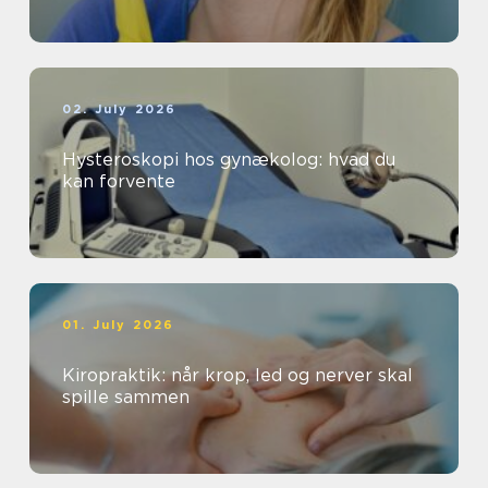
02. July 2026
Hysteroskopi hos gynækolog: hvad du
kan forvente
01. July 2026
Kiropraktik: når krop, led og nerver skal
spille sammen