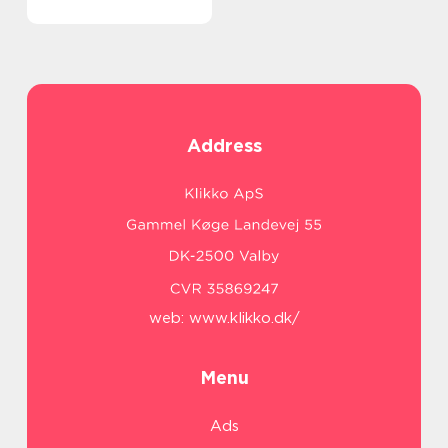
Address
web:
www.klikko.dk/
Menu
Ads