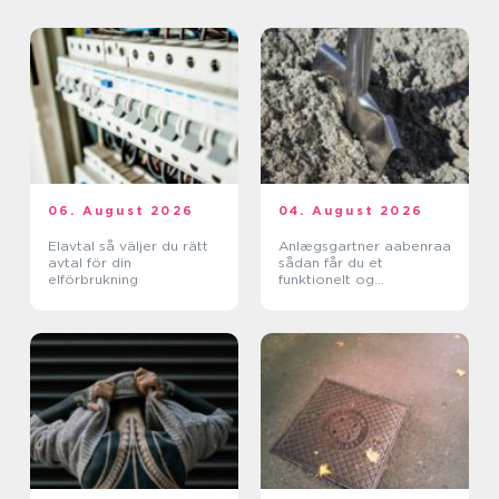
06. August 2026
04. August 2026
Elavtal så väljer du rätt
Anlægsgartner aabenraa
avtal för din
sådan får du et
elförbrukning
funktionelt og
indbydende uderum