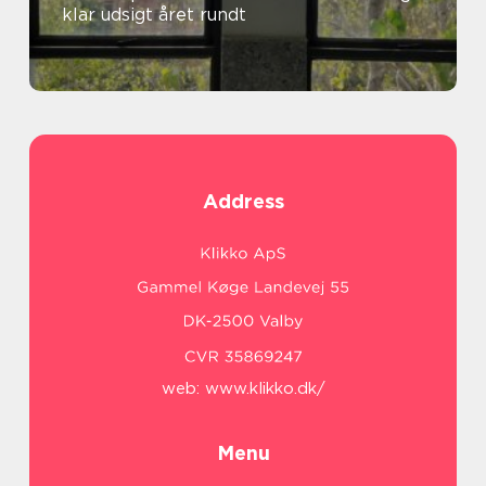
klar udsigt året rundt
Address
web:
www.klikko.dk/
Menu