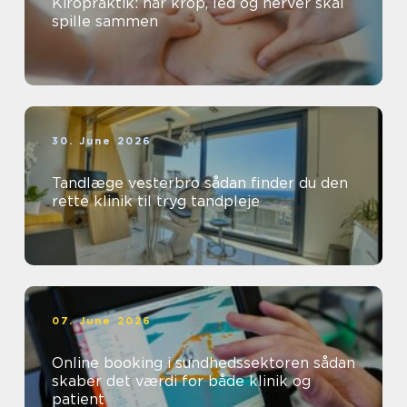
Kiropraktik: når krop, led og nerver skal
spille sammen
30. June 2026
Tandlæge vesterbro sådan finder du den
rette klinik til tryg tandpleje
07. June 2026
Online booking i sundhedssektoren sådan
skaber det værdi for både klinik og
patient