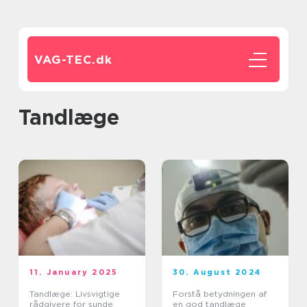
VAG-TEC.
dk
tandlæge
11. January 2025
30. August 2024
Tandlæge: Livsvigtige
Forstå betydningen af
rådgivere for sunde
en god tandlæge