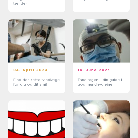
tænder
04. April 2024
14. June 2023
Find den rette tandlæge
Tandlægen – din guide til
for dig og dit smil
god mundhygiejne