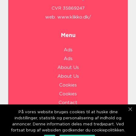
web:
www.klikko.dk/
Menu
Ads
Ads
About Us
About Us
Cookies
Cookies
Contact
Contact
På vores website bruges cookies til at huske dine
indstillinger, statistik og personalisering af indhold og
Sitemap
annoncer. Denne information deles med tredjepart. Ved
Sitemap
fortsat brug af websiden godkender du cookiepolitikken.