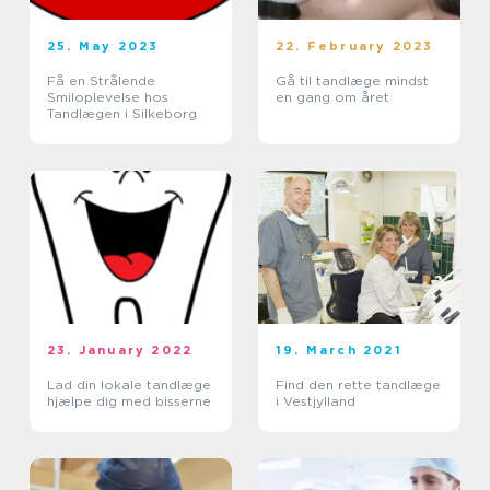
25. May 2023
22. February 2023
Få en Strålende
Gå til tandlæge mindst
Smiloplevelse hos
en gang om året
Tandlægen i Silkeborg
23. January 2022
19. March 2021
Lad din lokale tandlæge
Find den rette tandlæge
hjælpe dig med bisserne
i Vestjylland