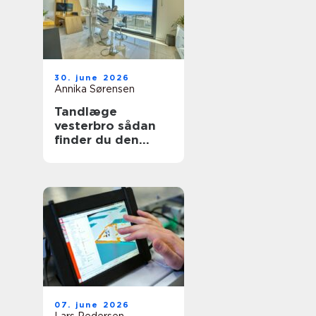
30. june 2026
Annika Sørensen
Tandlæge
vesterbro sådan
finder du den
rette klinik til tryg
tandpleje
07. june 2026