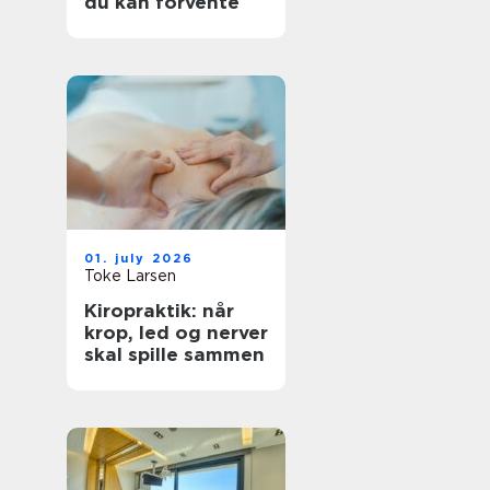
du kan forvente
01. july 2026
Toke Larsen
Kiropraktik: når
krop, led og nerver
skal spille sammen