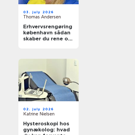
03. july 2026
Thomas Andersen
Erhvervsrengøring
københavn sådan
skaber du rene og
sunde rammer på
arbejdspladsen
02. july 2026
Katrine Nielsen
Hysteroskopi hos
gynækolog: hvad