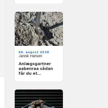
04. august 2026
Jannik Hansen
Anlægsgartner
aabenraa sådan
får du et
funktionelt og
indbydende
uderum