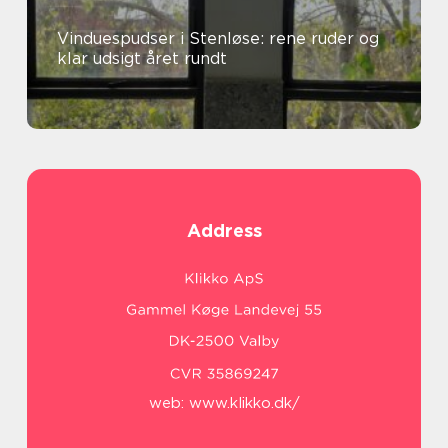
Vinduespudser i Stenløse: rene ruder og
klar udsigt året rundt
Address
web:
www.klikko.dk/