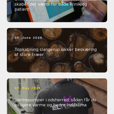
skaber det værdi for både klinik og
patient
05. June 2026
Topkabning slangerup sikker beskæring
af store træer
07. May 2026
Varmepumper i odsherred: sådan får du
billigere varme og bedre indeklima