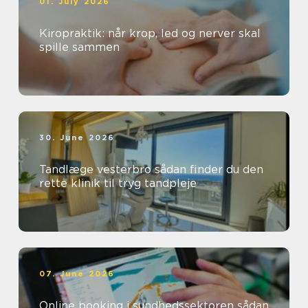
01. July 2026
Kiropraktik: når krop, led og nerver skal
spille sammen
30. June 2026
Tandlæge vesterbro sådan finder du den
rette klinik til tryg tandpleje
07. June 2026
Online booking i sundhedssektoren sådan