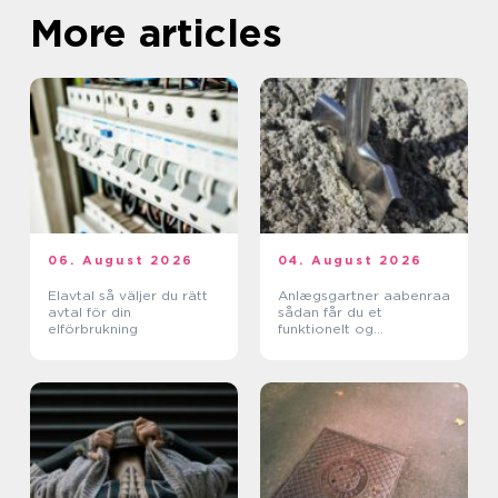
More articles
06. August 2026
04. August 2026
Elavtal så väljer du rätt
Anlægsgartner aabenraa
avtal för din
sådan får du et
elförbrukning
funktionelt og
indbydende uderum