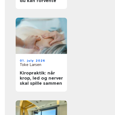
du kan forvente
01. july 2026
Toke Larsen
Kiropraktik: når
krop, led og nerver
skal spille sammen