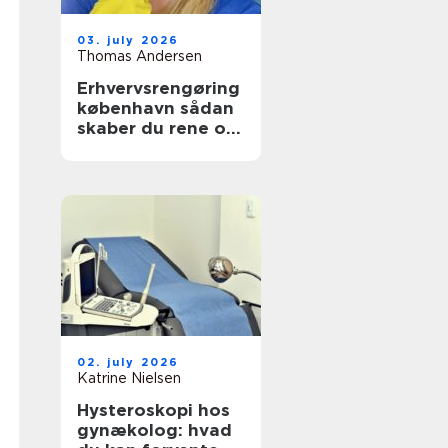
03. july 2026
Thomas Andersen
Erhvervsrengøring
københavn sådan
skaber du rene og
sunde rammer på
arbejdspladsen
02. july 2026
Katrine Nielsen
Hysteroskopi hos
gynækolog: hvad