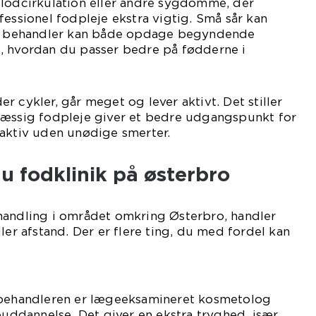
blodcirkulation eller andre sygdomme, der
fessionel fodpleje ekstra vigtig. Små sår kan
 en behandler kan både opdage begyndende
, hvordan du passer bedre på fødderne i
r cykler, går meget og lever aktivt. Det stiller
mæssig fodpleje giver et bedre udgangspunkt for
 aktiv uden unødige smerter.
u fodklinik på østerbro
handling i området omkring Østerbro, handler
ler afstand. Der er flere ting, du med fordel kan
 behandleren er lægeeksamineret kosmetolog
jeuddannelse. Det giver en ekstra tryghed, især