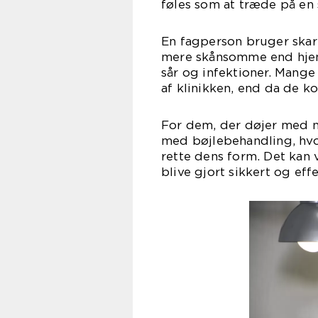
føles som at træde på en s
En fagperson bruger skarp
mere skånsomme end hjemm
sår og infektioner. Mange
af klinikken, end da de k
For dem, der døjer med 
med bøjlebehandling, hvor
rette dens form. Det kan 
blive gjort sikkert og effe