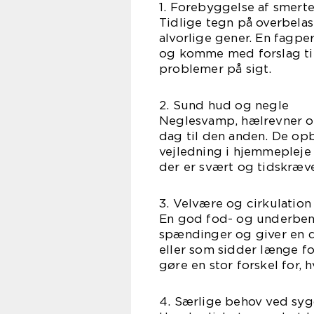
1. Forebyggelse af smerte
Tidlige tegn på overbela
alvorlige gener. En fagpe
og komme med forslag til
problemer på sigt.
2. Sund hud og negle
Neglesvamp, hælrevner o
dag til den anden. De o
vejledning i hjemmepleje 
der er svært og tidskræ
3. Velvære og cirkulation
En god fod- og underbens
spændinger og giver en dy
eller som sidder længe f
gøre en stor forskel for,
4. Særlige behov ved sy