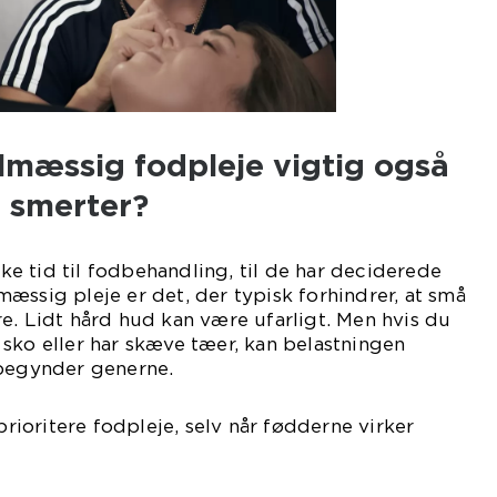
lmæssig fodpleje vigtig også
r smerter?
e tid til fodbehandling, til de har deciderede
æssig pleje er det, der typisk forhindrer, at små
e. Lidt hård hud kan være ufarligt. Men hvis du
sko eller har skæve tæer, kan belastningen
 begynder generne.
 prioritere fodpleje, selv når fødderne virker