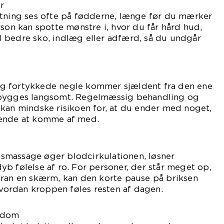
r
stning ses ofte på fødderne, længe før du mærker
rson kan spotte mønstre i, hvor du får hård hud,
 bedre sko, indlæg eller adfærd, så du undgår
g fortykkede negle kommer sjældent fra den ene
pbygges langsomt. Regelmæssig behandling og
kan mindske risikoen for, at du ender med noget,
vende at komme af med.
massage øger blodcirkulationen, løsner
b følelse af ro. For personer, der står meget op,
oran en skærm, kan den korte pause på briksen
 hvordan kroppen føles resten af dagen.
gdom