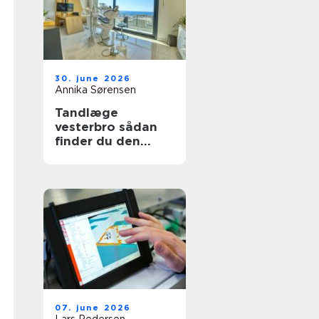
30. june 2026
Annika Sørensen
Tandlæge
vesterbro sådan
finder du den
rette klinik til tryg
tandpleje
07. june 2026