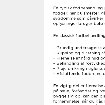
En typisk fodbehandling
fødder: har du smerter, g
sygdomme som påvirker f
oplysninger bruger behand
En klassisk fodbehandling
– Grundig undersøgelse a
– Klipning og tilretning a
– Fjernelse af hård hud o
– Behandling af fortykke
– Pleje omkring neglene,
– Afsluttende fodcreme o
En vigtig del er fjernelse
på hæle, forfødder og tæer
bygge sig op, kan den bl
fornemmelse, når du går.