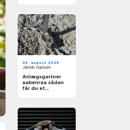
04. august 2026
Jannik Hansen
Anlægsgartner
aabenraa sådan
får du et
funktionelt og
indbydende
uderum