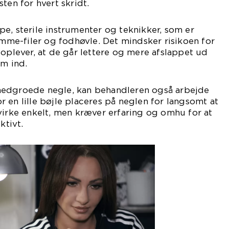
ten for hvert skridt.
e, sterile instrumenter og teknikker, som er
e-filer og fodhøvle. Det mindsker risikoen for
 oplever, at de går lettere og mere afslappet ud
om ind.
nedgroede negle, kan behandleren også arbejde
 en lille bøjle placeres på neglen for langsomt at
virke enkelt, men kræver erfaring og omhu for at
ktivt.