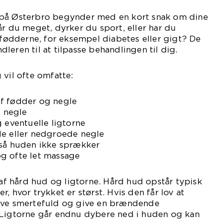
 på Østerbro begynder med en kort snak om dine
år du meget, dyrker du sport, eller har du
ødderne, for eksempel diabetes eller gigt? De
leren til at tilpasse behandlingen til dig.
 vil ofte omfatte:
f fødder og negle
f negle
g eventuelle ligtorne
de eller nedgroede negle
 så huden ikke sprækker
g ofte let massage
 af hård hud og ligtorne. Hård hud opstår typisk
, hvor trykket er størst. Hvis den får lov at
ive smertefuld og give en brændende
 Ligtorne går endnu dybere ned i huden og kan