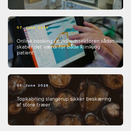
07. June 2026
Online booking i sundhedssektoren sådan
skaber det værdi for både klinik og
patient
05. June 2026
Topkabning slangerup sikker beskæring
af store træer