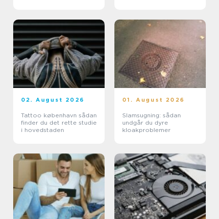
indbydende uderum
02. August 2026
01. August 2026
Tattoo københavn sådan
Slamsugning: sådan
finder du det rette studie
undgår du dyre
i hovedstaden
kloakproblemer