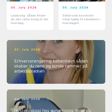
05. July 2026
05. July 2026
Lejebolig: sådan finder
Elektronik bornholm
du den rette bolig til din
lokal hjælp til teknikken i
hverdag
hverdagen
03. July 2026
Erhvervsrengøring københavn sådan
skaber du rene og sunde rammer på
arbejdspladsen
02. July 2026
Hysteroskopi hos gynækolog: hvad du