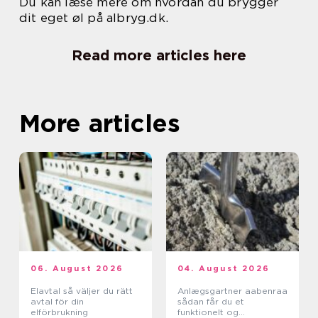
Du kan læse mere om hvordan du brygger
dit eget øl på albryg.dk.
Read more articles here
More articles
06. August 2026
04. August 2026
Elavtal så väljer du rätt
Anlægsgartner aabenraa
avtal för din
sådan får du et
elförbrukning
funktionelt og