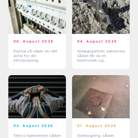
06. August 2026
04. August 2026
Elavtal så väljer du rätt
Anlægsgartner aabenraa
avtal för din
sådan får du et
elförbrukning
funktionelt og
indbydende uderum
02. August 2026
01. August 2026
Tattoo københavn sådan
Slamsugning: sådan