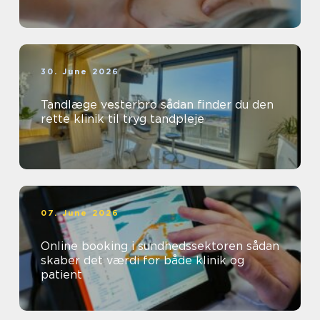
30. June 2026
Tandlæge vesterbro sådan finder du den
rette klinik til tryg tandpleje
07. June 2026
Online booking i sundhedssektoren sådan
skaber det værdi for både klinik og
patient