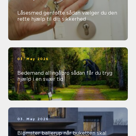
Låsesmed gentofte sådan vælger du den
rette hjælp til din sikkerhed
03. May 2026
Bedemand allingåbro sådan får du tryg
hjælp i en svær tid
03. May 2026
Blomster ballerup når buketten skal