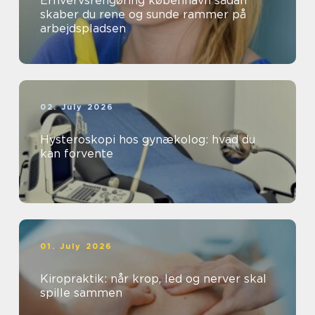
Erhvervsrengøring københavn sådan
skaber du rene og sunde rammer på
arbejdspladsen
02. July 2026
Hysteroskopi hos gynækolog: hvad du
kan forvente
01. July 2026
Kiropraktik: når krop, led og nerver skal
spille sammen