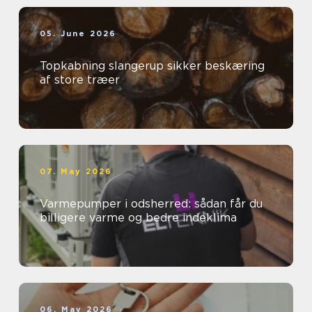
05. June 2026
Topkabning slangerup sikker beskæring
af store træer
07. May 2026
Varmepumper i odsherred: sådan får du
billigere varme og bedre indeklima
06. May 2026