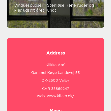
Vinduespudser i Stenløse: rene ruder og
klar udsigt året rundt
Address
web:
www.klikko.dk/
Menu