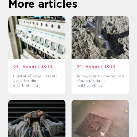
More articles
06. August 2026
04. August 2026
Elavtal så väljer du rätt
Anlægsgartner aabenraa
avtal för din
sådan får du et
elförbrukning
funktionelt og
indbydende uderum