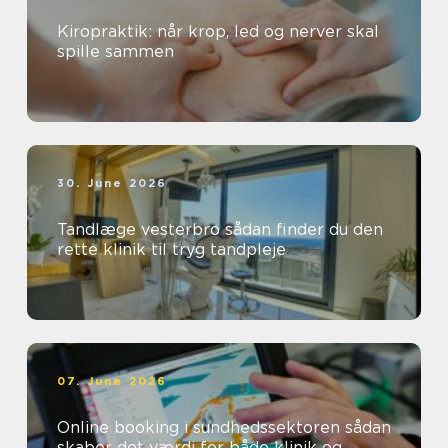
Kiropraktik: når krop, led og nerver skal
spille sammen
30. June 2026
Tandlæge vesterbro sådan finder du den
rette klinik til tryg tandpleje
07. June 2026
Online booking i sundhedssektoren sådan
skaber det værdi for både klinik og