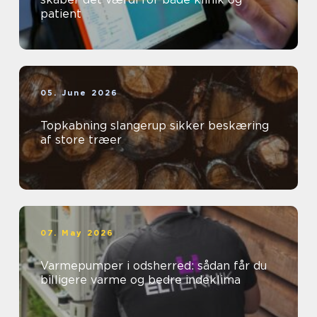
patient
05. June 2026
Topkabning slangerup sikker beskæring
af store træer
07. May 2026
Varmepumper i odsherred: sådan får du
billigere varme og bedre indeklima