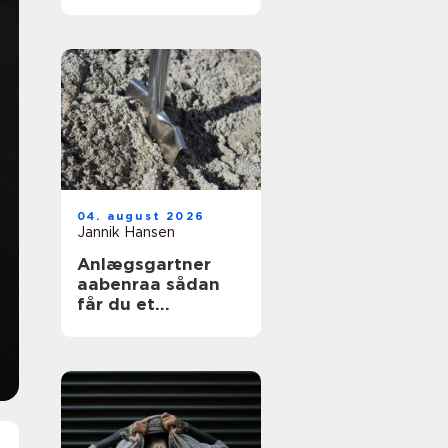
04. august 2026
Jannik Hansen
Anlægsgartner
aabenraa sådan
får du et
funktionelt og
indbydende
uderum