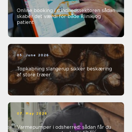
Online booking i sundhedssektoren sådan
skaber det værdi for både klinik og
patient
05. June 2026
Topkabning slangerup sikker beskæring
af store træer
07. May 2026
Varmepumper i odsherred: sådan får du