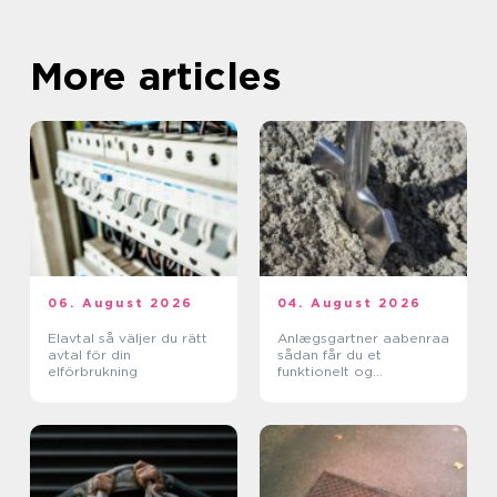
More articles
06. August 2026
04. August 2026
Elavtal så väljer du rätt
Anlægsgartner aabenraa
avtal för din
sådan får du et
elförbrukning
funktionelt og
indbydende uderum