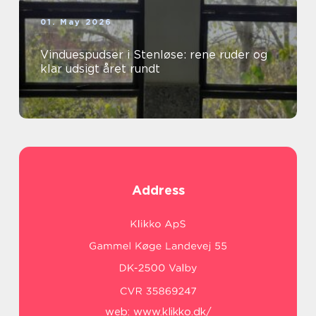
01. May 2026
Vinduespudser i Stenløse: rene ruder og
klar udsigt året rundt
Address
web:
www.klikko.dk/