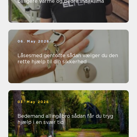
billigere varme og bedre indeklima
06. May 2026
Låsesmed gentofte sådan vælger du den
rette hjælp til din sikkerhed
03. May 2026
Bedemand allingåbro sådan får du tryg
hjælp i en svær tid