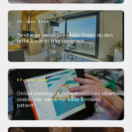
30. June 2026
Tandlæge vesterbro sådan finder du den
rette klinik til tryg tandpleje
07. June 2026
Online booking i sundhedssektoren sådan
skaber det værdi for både klinik og
patient