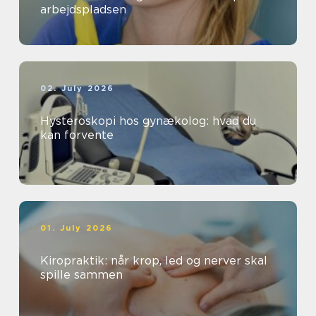
arbejdspladsen
02. July 2026
Hysteroskopi hos gynækolog: hvad du
kan forvente
01. July 2026
Kiropraktik: når krop, led og nerver skal
spille sammen