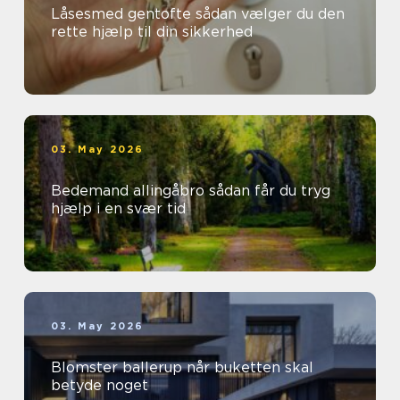
Låsesmed gentofte sådan vælger du den
rette hjælp til din sikkerhed
03. May 2026
Bedemand allingåbro sådan får du tryg
hjælp i en svær tid
03. May 2026
Blomster ballerup når buketten skal
betyde noget