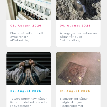
06. August 2026
04. August 2026
Elavtal så väljer du rätt
Anlægsgartner aabenraa
avtal för din
sådan får du et
elförbrukning
funktionelt og
indbydende uderum
02. August 2026
01. August 2026
Tattoo københavn sådan
Slamsugning: sådan
finder du det rette studie
undgår du dyre
i hovedstaden
kloakproblemer