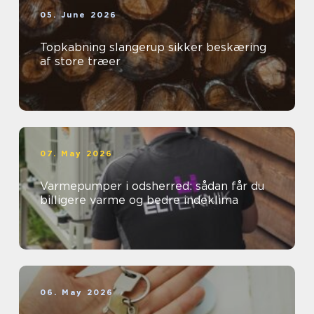
05. June 2026
Topkabning slangerup sikker beskæring
af store træer
07. May 2026
Varmepumper i odsherred: sådan får du
billigere varme og bedre indeklima
06. May 2026