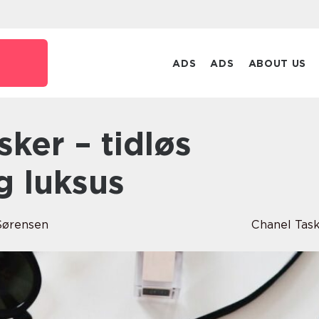
ADS
ADS
ABOUT US
g luksus
Sørensen
Chanel Tas