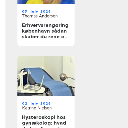
03. july 2026
Thomas Andersen
Erhvervsrengøring
københavn sådan
skaber du rene og
sunde rammer på
arbejdspladsen
02. july 2026
Katrine Nielsen
Hysteroskopi hos
gynækolog: hvad