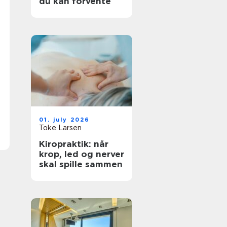
du kan forvente
01. july 2026
Toke Larsen
Kiropraktik: når
krop, led og nerver
skal spille sammen