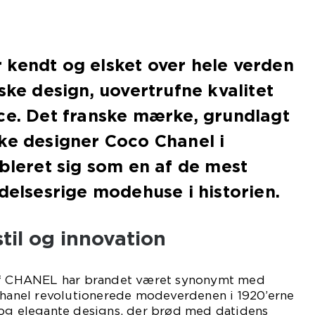
 kendt og elsket over hele verden
ske design, uovertrufne kvalitet
ce. Det franske mærke, grundlagt
ke designer Coco Chanel i
ableret sig som en af de mest
ydelsesrige modehuse i historien.
stil og innovation
 af CHANEL har brandet været synonymt med
 Chanel revolutionerede modeverdenen i 1920’erne
 og elegante designs, der brød med datidens