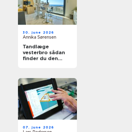
30. june 2026
Annika Sørensen
Tandlæge
vesterbro sådan
finder du den
rette klinik til tryg
tandpleje
07. june 2026