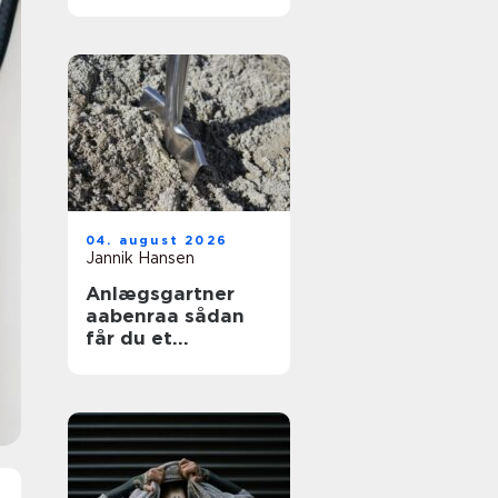
04. august 2026
Jannik Hansen
Anlægsgartner
aabenraa sådan
får du et
funktionelt og
indbydende
uderum