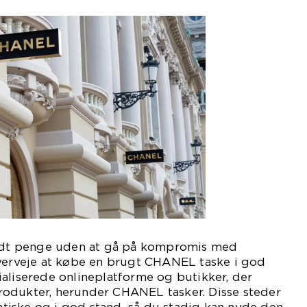
lidt penge uden at gå på kompromis med
overveje at købe en brugt CHANEL taske i god
aliserede onlineplatforme og butikker, der
odukter, herunder CHANEL tasker. Disse steder
entiske og i god stand, så du stadig kan nyde den