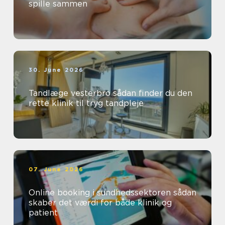
spille sammen
30. June 2026
Tandlæge vesterbro sådan finder du den
rette klinik til tryg tandpleje
07. June 2026
Online booking i sundhedssektoren sådan
skaber det værdi for både klinik og
patient