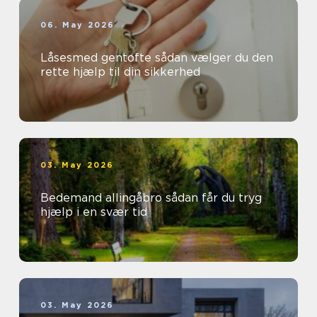
06. May 2026
Låsesmed gentofte sådan vælger du den
rette hjælp til din sikkerhed
03. May 2026
Bedemand allingåbro sådan får du tryg
hjælp i en svær tid
03. May 2026