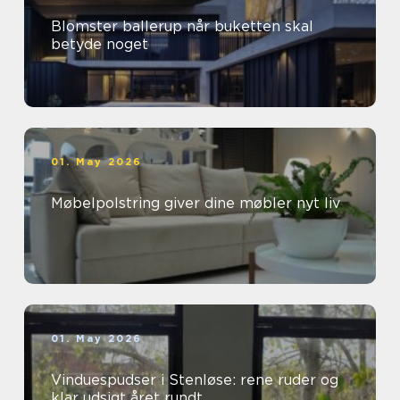
Blomster ballerup når buketten skal
betyde noget
01. May 2026
Møbelpolstring giver dine møbler nyt liv
01. May 2026
Vinduespudser i Stenløse: rene ruder og
klar udsigt året rundt