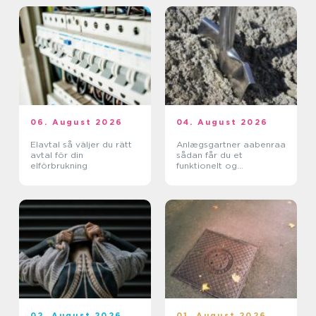
06. August 2026
04. August 2026
Elavtal så väljer du rätt
Anlægsgartner aabenraa
avtal för din
sådan får du et
elförbrukning
funktionelt og
indbydende uderum
02. August 2026
01. August 2026