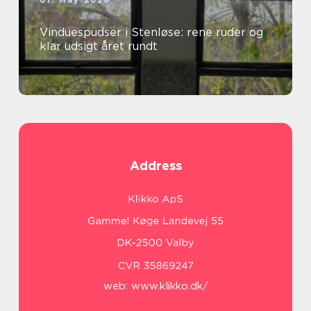
01. May 2026
Vinduespudser i Stenløse: rene ruder og
klar udsigt året rundt
Address
web:
www.klikko.dk/