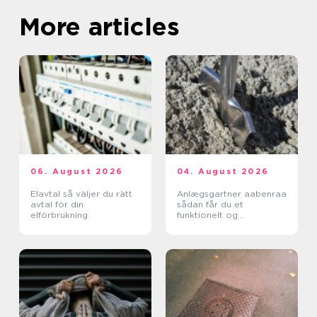
More articles
06. August 2026
04. August 2026
Elavtal så väljer du rätt
Anlægsgartner aabenraa
avtal för din
sådan får du et
elförbrukning
funktionelt og
indbydende uderum