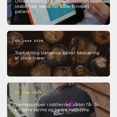
Online booking i sundhedssektoren sådan
skaber det værdi for både klinik og
patient
05. June 2026
Topkabning slangerup sikker beskæring
af store træer
07. May 2026
Varmepumper i odsherred: sådan får du
billigere varme og bedre indeklima