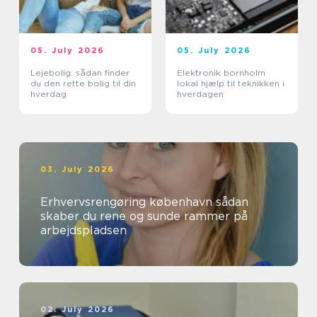
05. July 2026
05. July 2026
Lejebolig: sådan finder
Elektronik bornholm
du den rette bolig til din
lokal hjælp til teknikken i
hverdag
hverdagen
03. July 2026
Erhvervsrengøring københavn sådan
skaber du rene og sunde rammer på
arbejdspladsen
02. July 2026