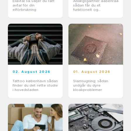
Elavtal så väljer du rätt
Anlægsgartner aabenraa
avtal för din
sådan får du et
elförbrukning
funktionelt og
indbydende uderum
02. August 2026
01. August 2026
Tattoo københavn sådan
Slamsugning: sådan
finder du det rette studie
undgår du dyre
i hovedstaden
kloakproblemer