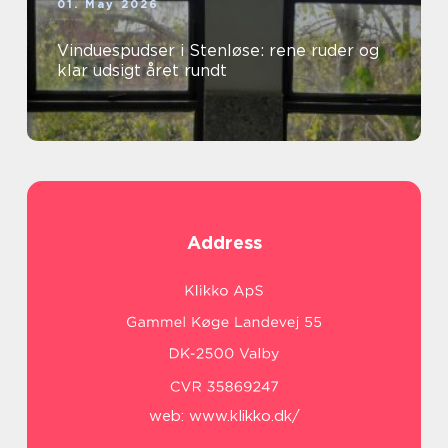
01. May 2026
Vinduespudser i Stenløse: rene ruder og
klar udsigt året rundt
Address
web:
www.klikko.dk/