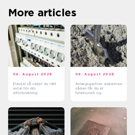
More articles
06. August 2026
04. August 2026
Elavtal så väljer du rätt
Anlægsgartner aabenraa
avtal för din
sådan får du et
elförbrukning
funktionelt og
indbydende uderum