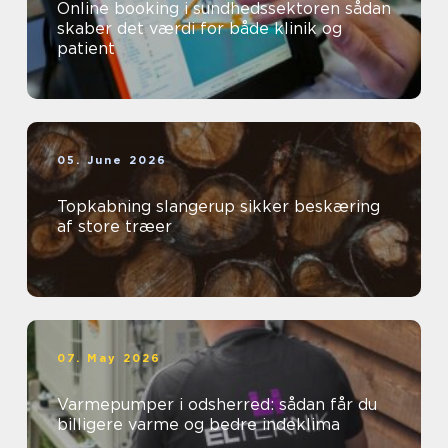
Online booking i sundhedssektoren sådan
skaber det værdi for både klinik og
patient
05. June 2026
Topkabning slangerup sikker beskæring
af store træer
07. May 2026
Varmepumper i odsherred: sådan får du
billigere varme og bedre indeklima