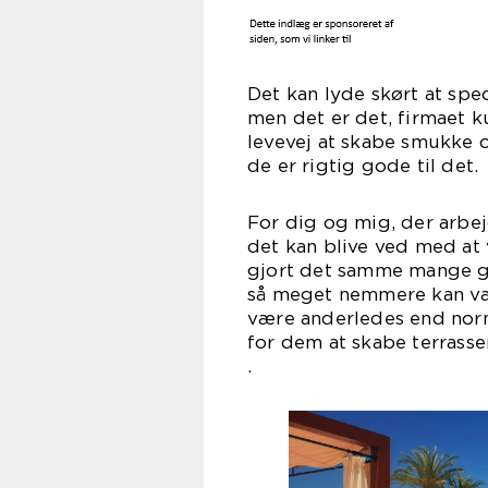
Det kan lyde skørt at spec
men det er det, firmaet ku
levevej at skabe smukke o
de er rig
For dig og mig, der arbej
det kan blive ved med at
gjort det samme mange gan
så meget nemmere kan vær
være anderledes end norm
for dem at skabe terrass