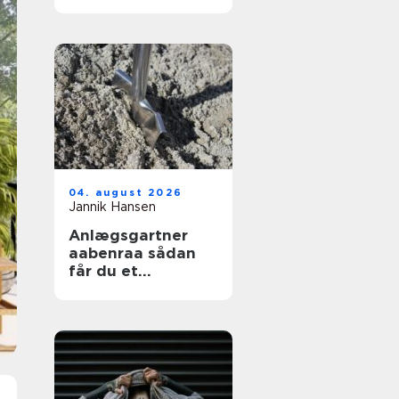
04. august 2026
Jannik Hansen
Anlægsgartner
aabenraa sådan
får du et
funktionelt og
indbydende
uderum