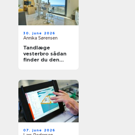
30. june 2026
Annika Sørensen
Tandlæge
vesterbro sådan
finder du den
rette klinik til tryg
tandpleje
07. june 2026