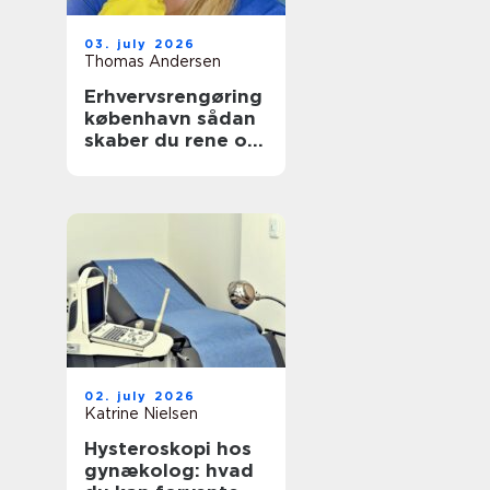
03. july 2026
Thomas Andersen
Erhvervsrengøring
københavn sådan
skaber du rene og
sunde rammer på
arbejdspladsen
02. july 2026
Katrine Nielsen
Hysteroskopi hos
gynækolog: hvad