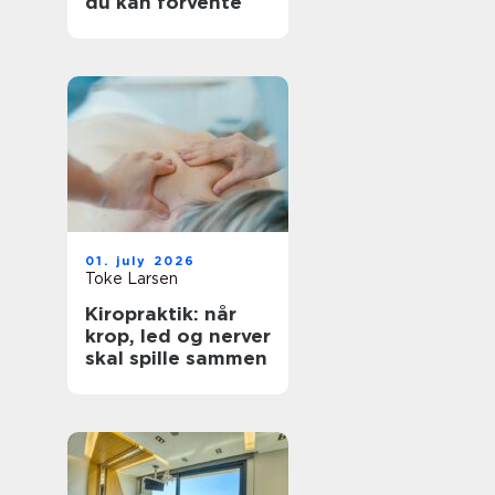
du kan forvente
01. july 2026
Toke Larsen
Kiropraktik: når
krop, led og nerver
skal spille sammen