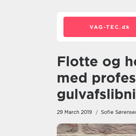
VAG-TEC.
dk
Flotte og holdbare trægulve
med profes
gulvafslibn
29 March 2019
Sofie Sørense