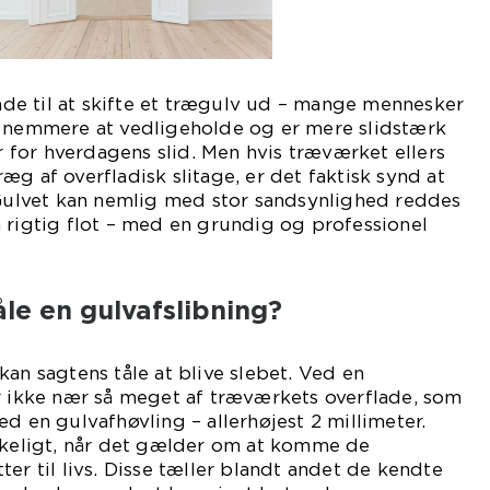
e til at skifte et trægulv ud – mange mennesker
r nemmere at vedligeholde og er mere slidstærk
for hverdagens slid. Men hvis træværket ellers
g af overfladisk slitage, er det faktisk synd at
 Gulvet kan nemlig med stor sandsynlighed reddes
 rigtig flot – med en grundig og professionel
åle en gulvafslibning?
kan sagtens tåle at blive slebet. Ved en
r ikke nær så meget af træværkets overflade, som
d en gulvafhøvling – allerhøjest 2 millimeter.
ækkeligt, når det gælder om at komme de
er til livs. Disse tæller blandt andet de kendte