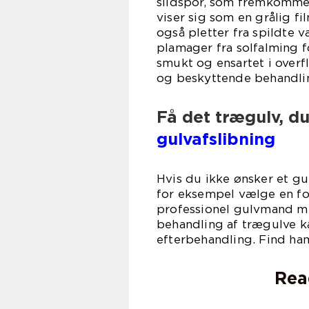
slidspor, som fremkommer
viser sig som en grålig f
også pletter fra spildte
plamager fra solfalming f
smukt og ensartet i overf
og beskyttende behandli
Få det trægulv, d
gulvafslibning
Hvis du ikke ønsker et g
for eksempel vælge en fo
professionel gulvmand me
behandling af trægulve k
efterbehandling. Find ha
Rea