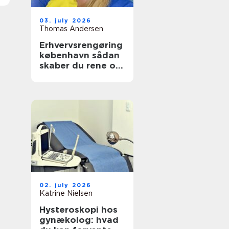
03. july 2026
Thomas Andersen
Erhvervsrengøring
københavn sådan
skaber du rene og
sunde rammer på
arbejdspladsen
02. july 2026
Katrine Nielsen
Hysteroskopi hos
gynækolog: hvad