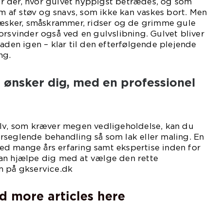
 der, hvor gulvet hyppigst betrædes, og som
ilm af støv og snavs, som ikke kan vaskes bort. Men
 væsker, småskrammer, ridser og de grimme gule
orsvinder også ved en gulvslibning. Gulvet bliver
laden igen – klar til den efterfølgende plejende
ng.
u ønsker dig, med en professionel
ulv, som kræver megen vedligeholdelse, kan du
rseglende behandling så som lak eller maling. En
d mange års erfaring samt ekspertise inden for
an hjælpe dig med at vælge den rette
m på gkservice.dk
d more articles here