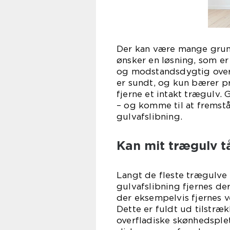
Der kan være mange grund
ønsker en løsning, som e
og modstandsdygtig over 
er sundt, og kun bærer præ
fjerne et intakt trægulv.
– og komme til at fremstå
gulvafslibning.
Kan mit trægulv t
Langt de fleste trægulve 
gulvafslibning fjernes de
der eksempelvis fjernes ve
Dette er fuldt ud tilstr
overfladiske skønhedsplett