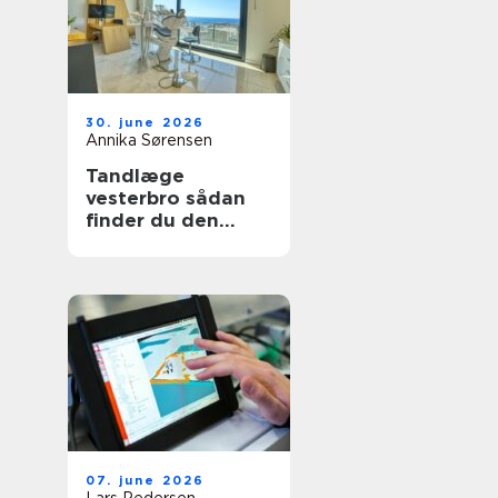
30. june 2026
Annika Sørensen
Tandlæge
vesterbro sådan
finder du den
rette klinik til tryg
tandpleje
07. june 2026