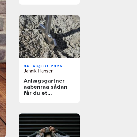
04. august 2026
Jannik Hansen
Anlægsgartner
aabenraa sådan
får du et
funktionelt og
indbydende
uderum