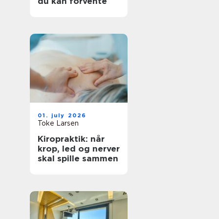
du kan forvente
01. july 2026
Toke Larsen
Kiropraktik: når
krop, led og nerver
skal spille sammen