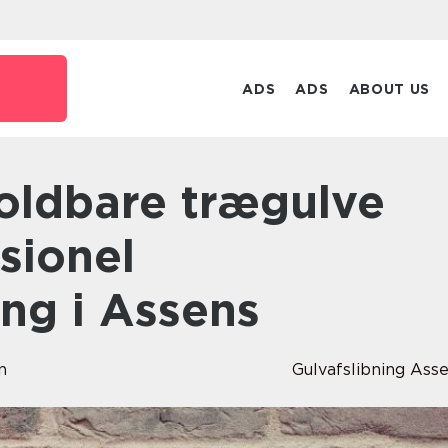
ADS
ADS
ABOUT US
sionel
ing i Assens
n
Gulvafslibning Ass