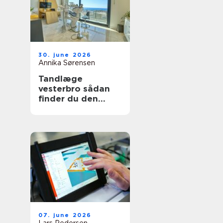
30. june 2026
Annika Sørensen
Tandlæge
vesterbro sådan
finder du den
rette klinik til tryg
tandpleje
07. june 2026