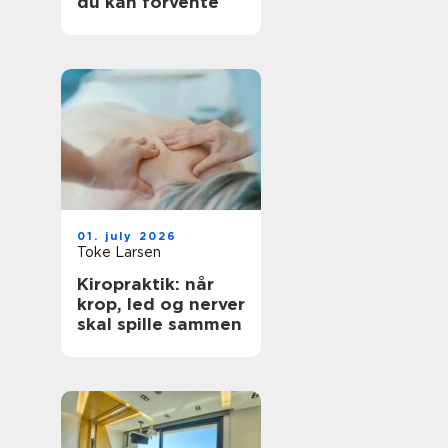
du kan forvente
01. july 2026
Toke Larsen
Kiropraktik: når
krop, led og nerver
skal spille sammen