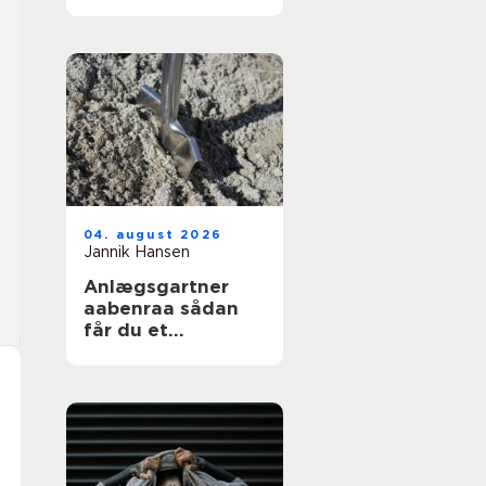
04. august 2026
Jannik Hansen
Anlægsgartner
aabenraa sådan
får du et
funktionelt og
indbydende
uderum