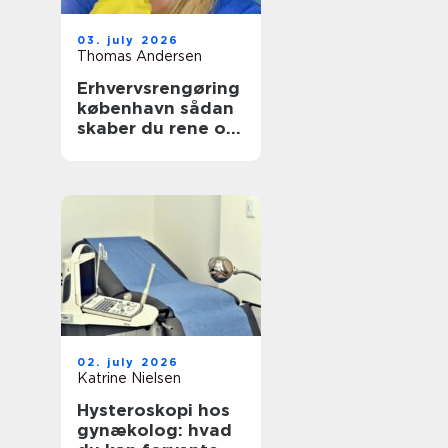
03. july 2026
Thomas Andersen
Erhvervsrengøring
københavn sådan
skaber du rene og
sunde rammer på
arbejdspladsen
02. july 2026
Katrine Nielsen
Hysteroskopi hos
gynækolog: hvad