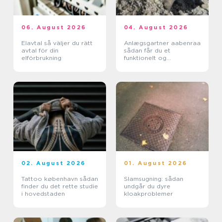
06. August 2026
04. August 2026
Elavtal så väljer du rätt
Anlægsgartner aabenraa
avtal för din
sådan får du et
elförbrukning
funktionelt og
indbydende uderum
02. August 2026
01. August 2026
Tattoo københavn sådan
Slamsugning: sådan
finder du det rette studie
undgår du dyre
i hovedstaden
kloakproblemer