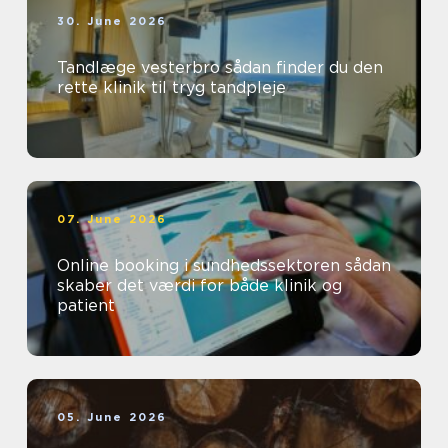
30. June 2026
Tandlæge vesterbro sådan finder du den
rette klinik til tryg tandpleje
07. June 2026
Online booking i sundhedssektoren sådan
skaber det værdi for både klinik og
patient
05. June 2026