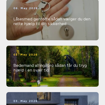
06. May 2026
Låsesmed gentofte sådan vælger du den
rette hjælp til din sikkerhed
03. May 2026
Bedemand allingåbro sådan får du tryg
hjælp i en svær tid
03. May 2026