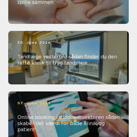
spille sammen
30. June 2026
Tandlæge vesterbro sådan finder du den
rette klinik til tryg tandpleje
07. June 2026
Online booking i sundhedssektoren sådan
skaber det værdi for både klinik og
patient