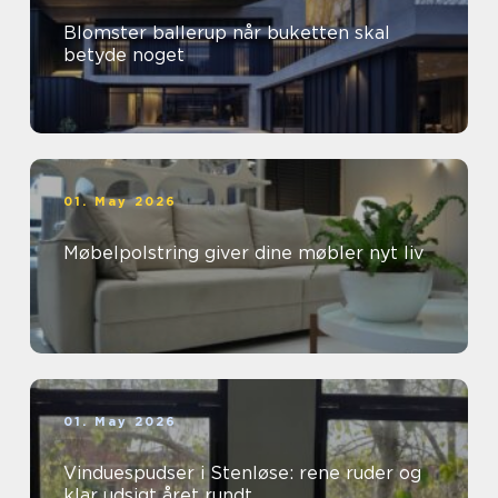
Blomster ballerup når buketten skal
betyde noget
01. May 2026
Møbelpolstring giver dine møbler nyt liv
01. May 2026
Vinduespudser i Stenløse: rene ruder og
klar udsigt året rundt