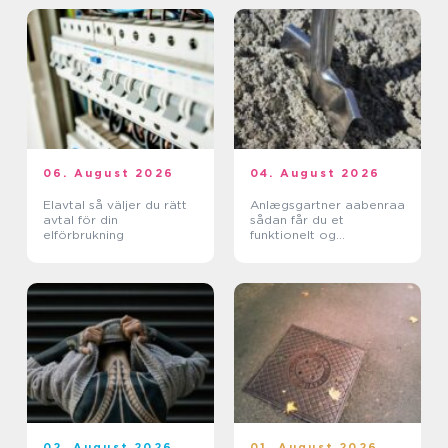
06. August 2026
04. August 2026
Elavtal så väljer du rätt
Anlægsgartner aabenraa
avtal för din
sådan får du et
elförbrukning
funktionelt og
indbydende uderum
02. August 2026
01. August 2026