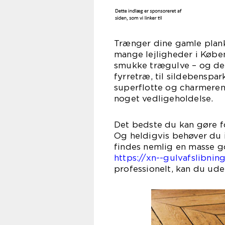
Trænger dine gamle planke
mange lejligheder i Købe
smukke trægulve – og det 
fyrretræ, til sildebenspa
superflotte og charmere
noget vedligeholdelse.
Det bedste du kan gøre fo
Og heldigvis behøver du i
findes nemlig en masse g
https://xn--gulvafslibni
professionelt, kan du ud