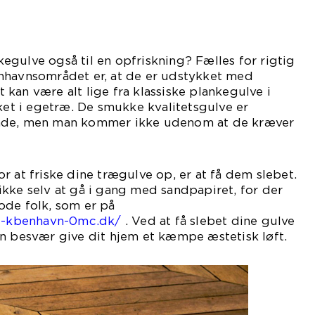
gulve også til en opfriskning? Fælles for rigtig
nhavnsområdet er, at de er udstykket med
kan være alt lige fra klassiske plankegulve i
rket i egetræ. De smukke kvalitetsgulve er
nde, men man kommer ikke udenom at de kræver
r at friske dine trægulve op, er at få dem slebet.
kke selv at gå i gang med sandpapiret, for der
ode folk, som er på
ng-kbenhavn-0mc.dk/
. Ved at få slebet dine gulve
en besvær give dit hjem et kæmpe æstetisk løft.