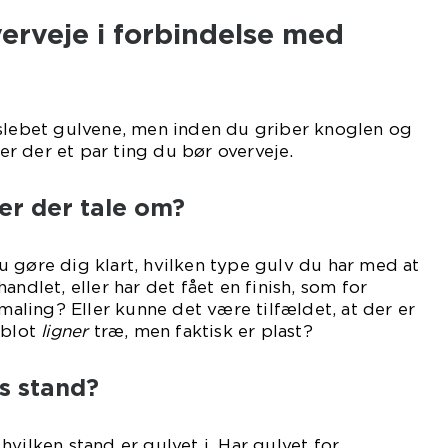
erveje i forbindelse med
 slebet gulvene, men inden du griber knoglen og
 er der et par ting du bør overveje.
 er der tale om?
 gøre dig klart, hvilken type gulv du har med at
andlet, eller har det fået en finish, som for
 maling? Eller kunne det være tilfældet, at der er
 blot
ligner
træ, men faktisk er plast?
s stand?
vilken stand er gulvet i. Har gulvet for