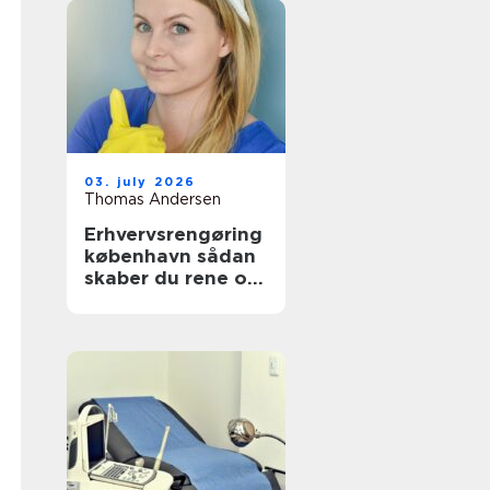
03. july 2026
Thomas Andersen
Erhvervsrengøring
københavn sådan
skaber du rene og
sunde rammer på
arbejdspladsen