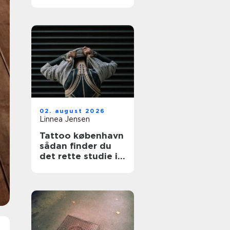
funktionelt og
indbydende
uderum
02. august 2026
Linnea Jensen
Tattoo københavn
sådan finder du
det rette studie i
hovedstaden