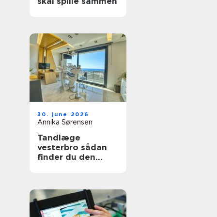
skal spille sammen
30. june 2026
Annika Sørensen
Tandlæge
vesterbro sådan
finder du den
rette klinik til tryg
tandpleje