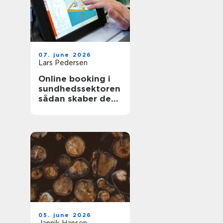
07. june 2026
Lars Pedersen
Online booking i
sundhedssektoren
sådan skaber det
værdi for både
klinik og patient
05. june 2026