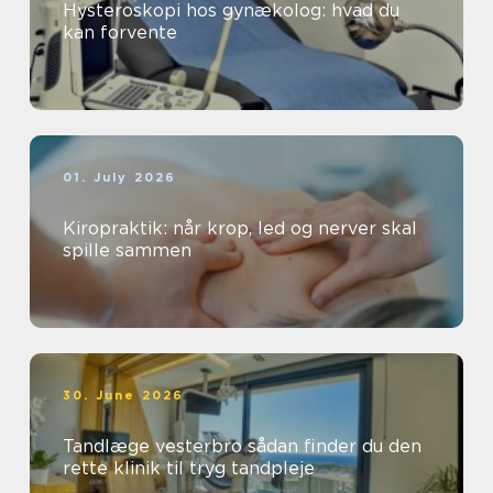
Hysteroskopi hos gynækolog: hvad du
kan forvente
01. July 2026
Kiropraktik: når krop, led og nerver skal
spille sammen
30. June 2026
Tandlæge vesterbro sådan finder du den
rette klinik til tryg tandpleje