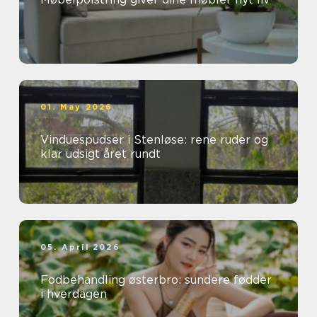
01. May 2026
Vinduespudser i Stenløse: rene ruder og
klar udsigt året rundt
05. April 2026
Fodbehandling østerbro: sundere fødder
i hverdagen