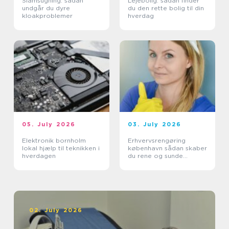
Slamsugning: sådan
Lejebolig: sådan finder
undgår du dyre
du den rette bolig til din
kloakproblemer
hverdag
05. July 2026
03. July 2026
Elektronik bornholm
Erhvervsrengøring
lokal hjælp til teknikken i
københavn sådan skaber
hverdagen
du rene og sunde
rammer på
arbejdspladsen
02. July 2026