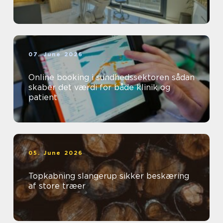
07. June 2026
Online booking i sundhedssektoren sådan
skaber det værdi for både klinik og
patient
05. June 2026
Topkabning slangerup sikker beskæring
af store træer