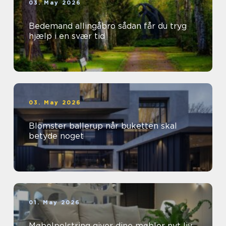
03. May 2026
Bedemand allingåbro sådan får du tryg
hjælp i en svær tid
03. May 2026
Blomster ballerup når buketten skal
betyde noget
01. May 2026
Møbelpolstring giver dine møbler nyt liv