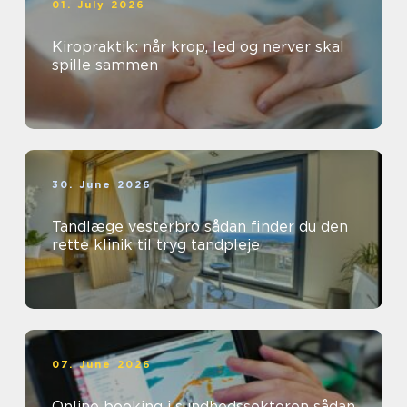
01. July 2026
Kiropraktik: når krop, led og nerver skal
spille sammen
30. June 2026
Tandlæge vesterbro sådan finder du den
rette klinik til tryg tandpleje
07. June 2026
Online booking i sundhedssektoren sådan