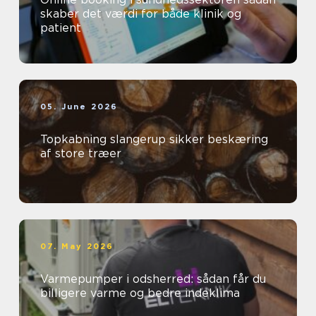
skaber det værdi for både klinik og
patient
05. June 2026
Topkabning slangerup sikker beskæring
af store træer
07. May 2026
Varmepumper i odsherred: sådan får du
billigere varme og bedre indeklima