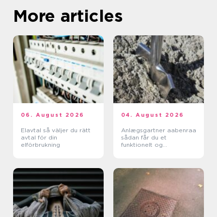
More articles
06. August 2026
04. August 2026
Elavtal så väljer du rätt
Anlægsgartner aabenraa
avtal för din
sådan får du et
elförbrukning
funktionelt og
indbydende uderum