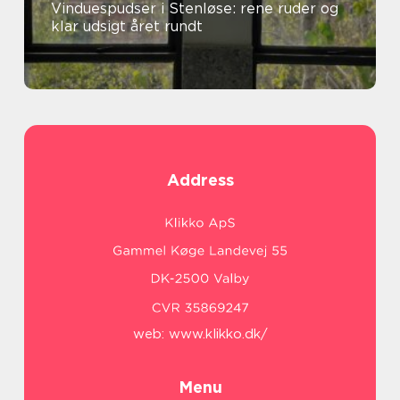
Vinduespudser i Stenløse: rene ruder og
klar udsigt året rundt
Address
web:
www.klikko.dk/
Menu