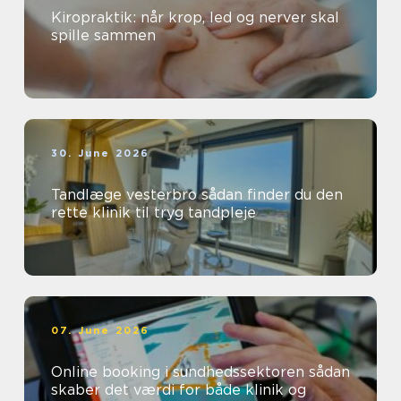
Kiropraktik: når krop, led og nerver skal
spille sammen
30. June 2026
Tandlæge vesterbro sådan finder du den
rette klinik til tryg tandpleje
07. June 2026
Online booking i sundhedssektoren sådan
skaber det værdi for både klinik og