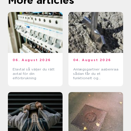
More articles
06. August 2026
04. August 2026
Elavtal så väljer du rätt
Anlægsgartner aabenraa
avtal för din
sådan får du et
elförbrukning
funktionelt og
indbydende uderum